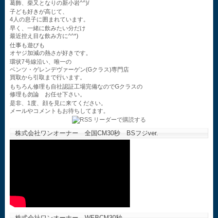
葛飾、柴又となりの新小岩^^)/
子ども好きが高じて、
4人の息子に囲まれています。
早く、一緒に飲みたい分だけ
最近控え目な飲み方に^^*)
仕事も遊びも
オヤジ加減の熱さが好きです。
環状7号線沿い、唯一の
ベンツ・ゲレンデヴァーゲン(Gクラス)専門店
買取から引取まで行います。
もちろん修理も自社認証工場完備なのでGクラスの
修理も勿論 お任せ下さい。
是非、1度、顔を見に来てください。
メールやコメントもお待ちしてます。
株式会社ワンオーナー 全国CM30秒 BSフジver.
株式会社ワンオーナー WEBCM30秒