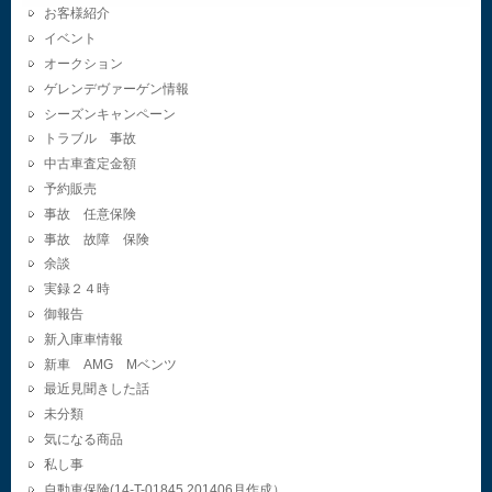
お客様紹介
イベント
オークション
ゲレンデヴァーゲン情報
シーズンキャンペーン
トラブル 事故
中古車査定金額
予約販売
事故 任意保険
事故 故障 保険
余談
実録２４時
御報告
新入庫車情報
新車 AMG Mベンツ
最近見聞きした話
未分類
気になる商品
私し事
自動車保険(14-T-01845.201406月作成）