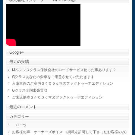
Google+
最近の投稿
MベンツＧクラス保険会社のロードサービス使った事あります？
Gクラスあなたの愛車をご用意させていただきます
入庫車両のご案内Ｇ４００ｄマヌファクトゥーアエディション
Gクラス全国出張買取
ご来店納車Ｇ４００ｄマヌファクトゥーアエディション
最近のコメント
カテゴリー
パーツ
お客様の声 オーナーズボイス (掲載を許可して下さったお客様のみ)