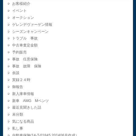
お客様紹介
イベント
オークション
ゲレンデヴァーゲン情報
シーズンキャンペーン
トラブル 事故
中古車査定金額
予約販売
事故 任意保険
事故 故障 保険
余談
実録２４時
御報告
新入庫車情報
新車 AMG Mベンツ
最近見聞きした話
未分類
気になる商品
私し事
自動車保険(14-T-01845.201406月作成）