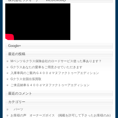
Google+
最近の投稿
MベンツＧクラス保険会社のロードサービス使った事あります？
Gクラスあなたの愛車をご用意させていただきます
入庫車両のご案内Ｇ４００ｄマヌファクトゥーアエディション
Gクラス全国出張買取
ご来店納車Ｇ４００ｄマヌファクトゥーアエディション
最近のコメント
カテゴリー
パーツ
お客様の声 オーナーズボイス (掲載を許可して下さったお客様のみ)