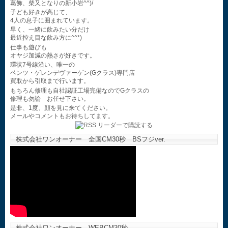
葛飾、柴又となりの新小岩^^)/
子ども好きが高じて、
4人の息子に囲まれています。
早く、一緒に飲みたい分だけ
最近控え目な飲み方に^^*)
仕事も遊びも
オヤジ加減の熱さが好きです。
環状7号線沿い、唯一の
ベンツ・ゲレンデヴァーゲン(Gクラス)専門店
買取から引取まで行います。
もちろん修理も自社認証工場完備なのでGクラスの
修理も勿論 お任せ下さい。
是非、1度、顔を見に来てください。
メールやコメントもお待ちしてます。
株式会社ワンオーナー 全国CM30秒 BSフジver.
株式会社ワンオーナー WEBCM30秒