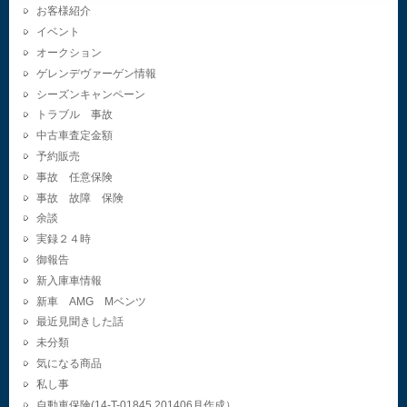
お客様紹介
イベント
オークション
ゲレンデヴァーゲン情報
シーズンキャンペーン
トラブル 事故
中古車査定金額
予約販売
事故 任意保険
事故 故障 保険
余談
実録２４時
御報告
新入庫車情報
新車 AMG Mベンツ
最近見聞きした話
未分類
気になる商品
私し事
自動車保険(14-T-01845.201406月作成）