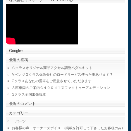
Google+
最近の投稿
Ｇクラスオリジナル商品アクセル調整ペダルキット
MベンツＧクラス保険会社のロードサービス使った事あります？
Gクラスあなたの愛車をご用意させていただきます
入庫車両のご案内Ｇ４００ｄマヌファクトゥーアエディション
Gクラス全国出張買取
最近のコメント
カテゴリー
パーツ
お客様の声 オーナーズボイス (掲載を許可して下さったお客様のみ)