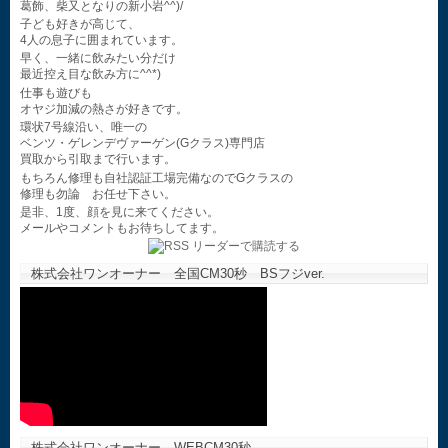
葛飾、柴又となりの新小岩^^)/
子ども好きが高じて、
4人の息子に囲まれています。
早く、一緒に飲みたい分だけ
最近控え目な飲み方に^^*)
仕事も遊びも
オヤジ加減の熱さが好きです。
環状7号線沿い、唯一の
ベンツ・ゲレンデヴァーゲン(Gクラス)専門店
買取から引取まで行います。
もちろん修理も自社認証工場完備なのでGクラスの
修理も勿論 お任せ下さい。
是非、1度、顔を見に来てください。
メールやコメントもお待ちしてます。
株式会社ワンオーナー 全国CM30秒 BSフジver.
株式会社ワンオーナー WEBCM30秒