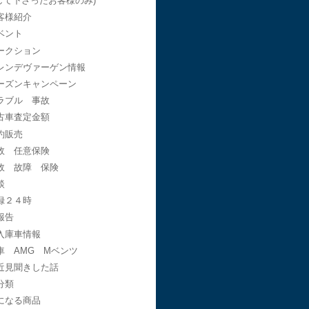
して下さったお客様のみ)
客様紹介
ベント
ークション
レンデヴァーゲン情報
ーズンキャンペーン
ラブル 事故
古車査定金額
約販売
故 任意保険
故 故障 保険
談
録２４時
報告
入庫車情報
車 AMG Mベンツ
近見聞きした話
分類
になる商品