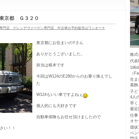
東京都 Ｇ３２０
専門店 ゲレンデヴァーゲン専門店 中古車の予約販売はワンオーナ
東京都にお住まいのYさん
ありがとうございました。
株式
代表
担当は根本です
19
（F
今回はW124のE280からのお乗り換えでし
生ま
た
葛飾
子ど
W124もいい車ですよねぇ
4人
早く
個人的にも大好きです
最近
仕事
自動車保険もお任せ頂けましたので
オヤ
環状
さい！！
ベン
門店