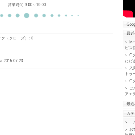
営業時間 9:00～19:00
Goog
最近
ック（クローズ）:
0
M
ビス
G
ただ
2015-07-23
入
トゥ
G
ご
アエ
最近
カテ
パ
お