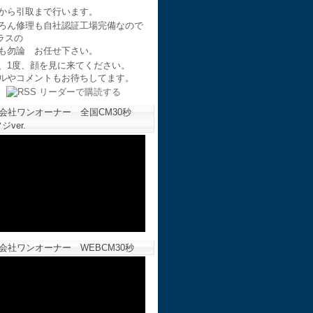
から引取まで行います。
ろん修理も自社認証工場完備なので
ラスの
も勿論 お任せ下さい。
、1度、顔を見に来てください。
ルやコメントもお待ちしてます。
会社ワンオーナー 全国CM30秒
ジver.
会社ワンオーナー WEBCM30秒