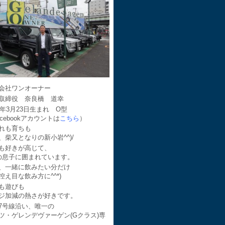
会社ワンオーナー
取締役 奈良橋 道幸
64年3月23日生まれ O型
acebookアカウントは
こちら
）
れも育ちも
、柴又となりの新小岩^^)/
も好きが高じて、
の息子に囲まれています。
、一緒に飲みたい分だけ
控え目な飲み方に^^*)
も遊びも
ジ加減の熱さが好きです。
7号線沿い、唯一の
ツ・ゲレンデヴァーゲン(Gクラス)専