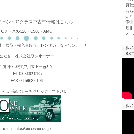
買取
もち
Gク
スベンツGクラス中古車情報はこちら
修理
是非
Gクラス(G320・G500・AMG
メー
修理・買取・輸入車販売・レンタカーならワンオーナー
株式
BSフ
会社名：株式会社
ワンオーナー
住所:東京都江戸川区上一色3-9-1
TEL:03-5662-0107
FAX:03-5662-0108
トへは下記バナーをクリックして下さい
株式
e-mail:
info@oneowner.co.jp