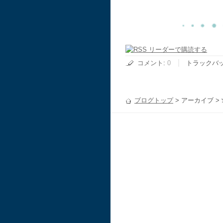
コメント
:
0
トラックバ
ブログトップ
> アーカイブ >