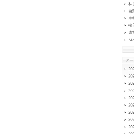
私
自動
車
輸
遠
Ｍ
–
アー
20
20
20
20
20
20
20
20
20