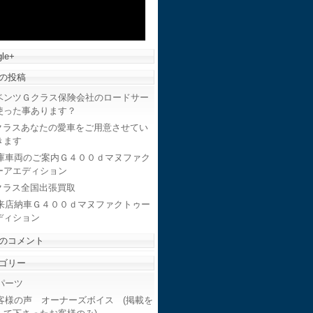
le+
の投稿
ベンツＧクラス保険会社のロードサー
使った事あります？
クラスあなたの愛車をご用意させてい
きます
庫車両のご案内Ｇ４００ｄマヌファク
ーアエディション
クラス全国出張買取
来店納車Ｇ４００ｄマヌファクトゥー
ディション
のコメント
ゴリー
ーツ
客様の声 オーナーズボイス (掲載を