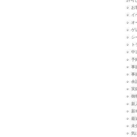
許可
お
イ
オ
ゲ
シ
ト
中
予
事
事
余
実
御
新
新
最
未
気