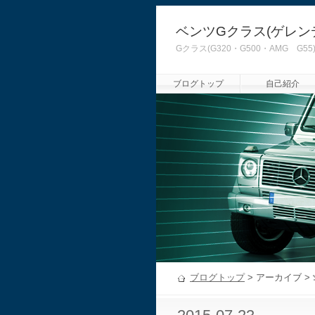
ベンツGクラス(ゲレン
Gクラス(G320・G500・AMG
ブログトップ
自己紹介
ブログトップ
> アーカイブ >