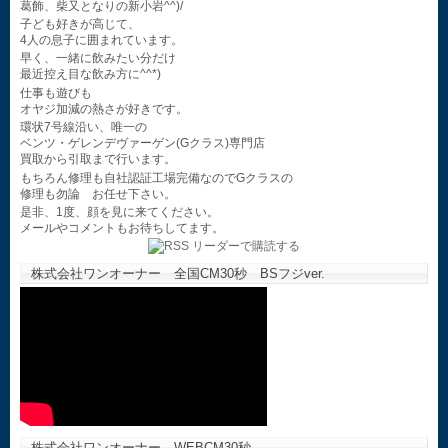
葛飾、柴又となりの新小岩^^)/
子ども好きが高じて、
4人の息子に囲まれています。
早く、一緒に飲みたい分だけ
最近控え目な飲み方に^^*)
仕事も遊びも
オヤジ加減の熱さが好きです。
環状7号線沿い、唯一の
ベンツ・ゲレンデヴァーゲン(Gクラス)専門店
買取から引取まで行います。
もちろん修理も自社認証工場完備なのでGクラスの
修理も勿論 お任せ下さい。
是非、1度、顔を見に来てください。
メールやコメントもお待ちしてます。
株式会社ワンオーナー 全国CM30秒 BSフジver.
株式会社ワンオーナー WEBCM30秒