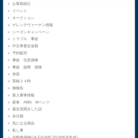
お客様紹介
イベント
オークション
ゲレンデヴァーゲン情報
シーズンキャンペーン
トラブル 事故
中古車査定金額
予約販売
事故 任意保険
事故 故障 保険
余談
実録２４時
御報告
新入庫車情報
新車 AMG Mベンツ
最近見聞きした話
未分類
気になる商品
私し事
自動車保険(14-T-01845.201406月作成）