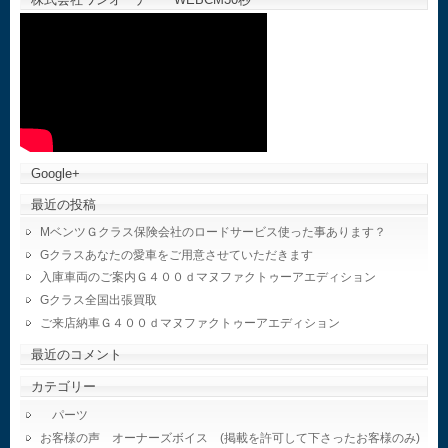
Google+
最近の投稿
MベンツＧクラス保険会社のロードサービス使った事あります？
Gクラスあなたの愛車をご用意させていただきます
入庫車両のご案内Ｇ４００ｄマヌファクトゥーアエディション
Gクラス全国出張買取
ご来店納車Ｇ４００ｄマヌファクトゥーアエディション
最近のコメント
カテゴリー
パーツ
お客様の声 オーナーズボイス (掲載を許可して下さったお客様のみ)