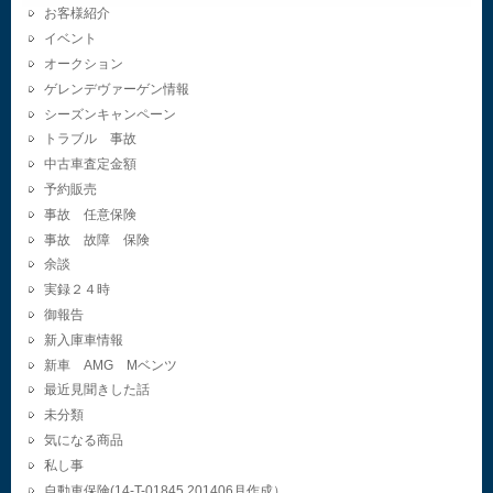
お客様紹介
イベント
オークション
ゲレンデヴァーゲン情報
シーズンキャンペーン
トラブル 事故
中古車査定金額
予約販売
事故 任意保険
事故 故障 保険
余談
実録２４時
御報告
新入庫車情報
新車 AMG Mベンツ
最近見聞きした話
未分類
気になる商品
私し事
自動車保険(14-T-01845.201406月作成）