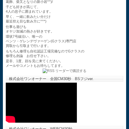
葛飾、柴又となりの新小岩^^)/
子ども好きが高じて、
4人の息子に囲まれています。
早く、一緒に飲みたい分だけ
最近控え目な飲み方に^^*)
仕事も遊びも
オヤジ加減の熱さが好きです。
環状7号線沿い、唯一の
ベンツ・ゲレンデヴァーゲン(Gクラス)専門店
買取から引取まで行います。
もちろん修理も自社認証工場完備なのでGクラスの
修理も勿論 お任せ下さい。
是非、1度、顔を見に来てください。
メールやコメントもお待ちしてます。
株式会社ワンオーナー 全国CM30秒 BSフジver.
株式会社ワンオーナー WEBCM30秒