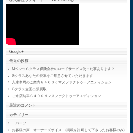
Google+
最近の投稿
MベンツＧクラス保険会社のロードサービス使った事あります？
Gクラスあなたの愛車をご用意させていただきます
入庫車両のご案内Ｇ４００ｄマヌファクトゥーアエディション
Gクラス全国出張買取
ご来店納車Ｇ４００ｄマヌファクトゥーアエディション
最近のコメント
カテゴリー
パーツ
お客様の声 オーナーズボイス (掲載を許可して下さったお客様のみ)