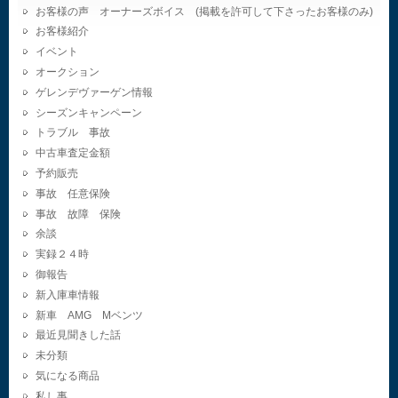
お客様の声 オーナーズボイス (掲載を許可して下さったお客様のみ)
お客様紹介
イベント
オークション
ゲレンデヴァーゲン情報
シーズンキャンペーン
トラブル 事故
中古車査定金額
予約販売
事故 任意保険
事故 故障 保険
余談
実録２４時
御報告
新入庫車情報
新車 AMG Mベンツ
最近見聞きした話
未分類
気になる商品
私し事