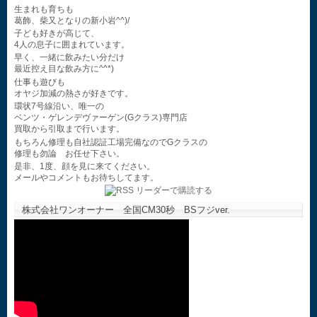
生まれも育ちも
葛飾、柴又となりの新小岩^^)/
子ども好きが高じて、
4人の息子に囲まれています。
早く、一緒に飲みたい分だけ
最近控え目な飲み方に^^*)
仕事も遊びも
オヤジ加減の熱さが好きです。
環状7号線沿い、唯一の
ベンツ・ゲレンデヴァーゲン(Gクラス)専門店
買取から引取まで行います。
もちろん修理も自社認証工場完備なのでGクラスの
修理も勿論 お任せ下さい。
是非、1度、顔を見に来てください。
メールやコメントもお待ちしてます。
株式会社ワンオーナー 全国CM30秒 BSフジver.