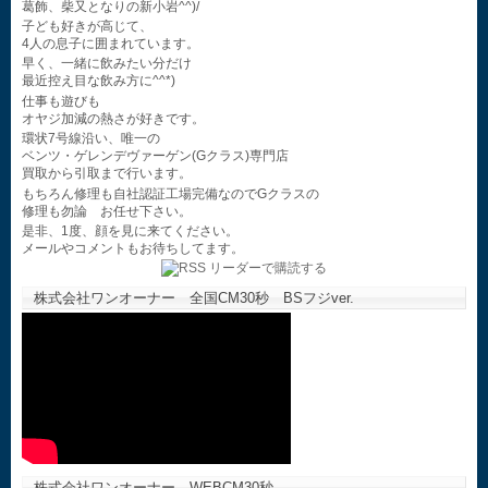
葛飾、柴又となりの新小岩^^)/
子ども好きが高じて、
4人の息子に囲まれています。
早く、一緒に飲みたい分だけ
最近控え目な飲み方に^^*)
仕事も遊びも
オヤジ加減の熱さが好きです。
環状7号線沿い、唯一の
ベンツ・ゲレンデヴァーゲン(Gクラス)専門店
買取から引取まで行います。
もちろん修理も自社認証工場完備なのでGクラスの
修理も勿論 お任せ下さい。
是非、1度、顔を見に来てください。
メールやコメントもお待ちしてます。
株式会社ワンオーナー 全国CM30秒 BSフジver.
株式会社ワンオーナー WEBCM30秒