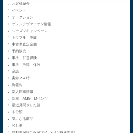
お客様紹介
イベント
オークション
ゲレンデヴァーゲン情報
シーズンキャンペーン
トラブル 事故
中古車査定金額
予約販売
事故 任意保険
事故 故障 保険
余談
実録２４時
御報告
新入庫車情報
新車 AMG Mベンツ
最近見聞きした話
未分類
気になる商品
私し事
自動車保険(14-T-01845.201406月作成）