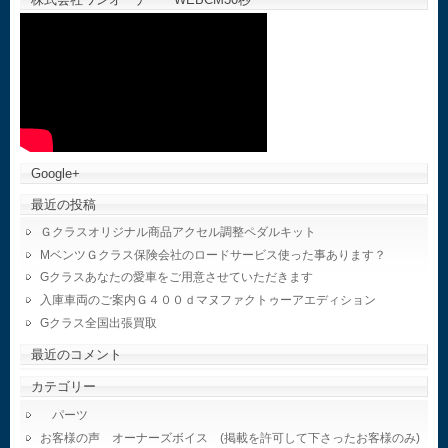
Google+
最近の投稿
Ｇクラスオリジナル商品アクセル調整ペダルキット
MベンツＧクラス保険会社のロードサービス使った事あります？
Gクラスあなたの愛車をご用意させていただきます
入庫車両のご案内Ｇ４００ｄマヌファクトゥーアエディション
Gクラス全国出張買取
最近のコメント
カテゴリー
パーツ
お客様の声 オーナーズボイス (掲載を許可して下さったお客様のみ)