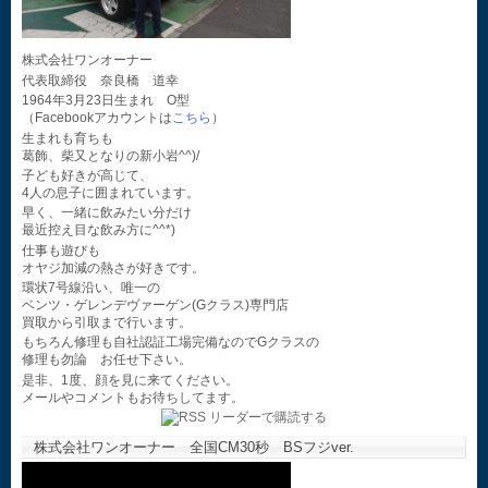
株式会社ワンオーナー
代表取締役 奈良橋 道幸
1964年3月23日生まれ O型
（Facebookアカウントは
こちら
）
生まれも育ちも
葛飾、柴又となりの新小岩^^)/
子ども好きが高じて、
4人の息子に囲まれています。
早く、一緒に飲みたい分だけ
最近控え目な飲み方に^^*)
仕事も遊びも
オヤジ加減の熱さが好きです。
環状7号線沿い、唯一の
ベンツ・ゲレンデヴァーゲン(Gクラス)専門店
買取から引取まで行います。
もちろん修理も自社認証工場完備なのでGクラスの
修理も勿論 お任せ下さい。
是非、1度、顔を見に来てください。
メールやコメントもお待ちしてます。
株式会社ワンオーナー 全国CM30秒 BSフジver.