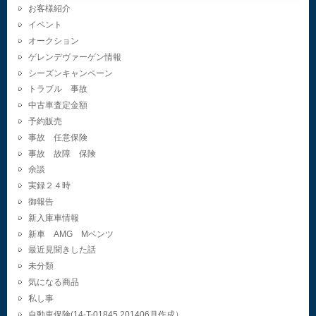
お客様紹介
イベント
オークション
ゲレンデヴァーゲン情報
シーズンキャンペーン
トラブル 事故
中古車査定金額
予約販売
事故 任意保険
事故 故障 保険
余談
実録２４時
御報告
新入庫車情報
新車 AMG Mベンツ
最近見聞きした話
未分類
気になる商品
私し事
自動車保険(14-T-01845.201406月作成）