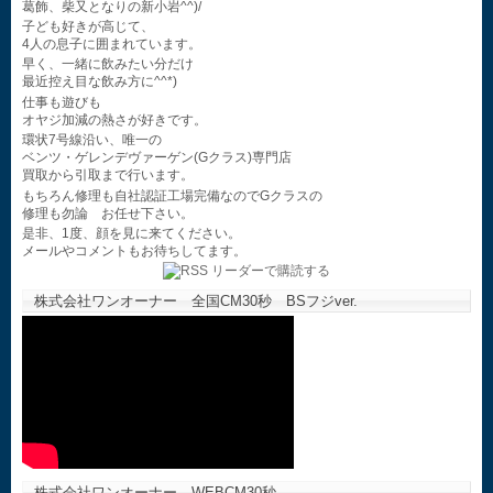
葛飾、柴又となりの新小岩^^)/
子ども好きが高じて、
4人の息子に囲まれています。
早く、一緒に飲みたい分だけ
最近控え目な飲み方に^^*)
仕事も遊びも
オヤジ加減の熱さが好きです。
環状7号線沿い、唯一の
ベンツ・ゲレンデヴァーゲン(Gクラス)専門店
買取から引取まで行います。
もちろん修理も自社認証工場完備なのでGクラスの
修理も勿論 お任せ下さい。
是非、1度、顔を見に来てください。
メールやコメントもお待ちしてます。
株式会社ワンオーナー 全国CM30秒 BSフジver.
株式会社ワンオーナー WEBCM30秒