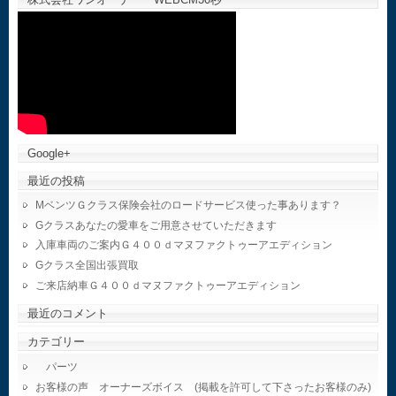
Google+
最近の投稿
MベンツＧクラス保険会社のロードサービス使った事あります？
Gクラスあなたの愛車をご用意させていただきます
入庫車両のご案内Ｇ４００ｄマヌファクトゥーアエディション
Gクラス全国出張買取
ご来店納車Ｇ４００ｄマヌファクトゥーアエディション
最近のコメント
カテゴリー
パーツ
お客様の声 オーナーズボイス (掲載を許可して下さったお客様のみ)