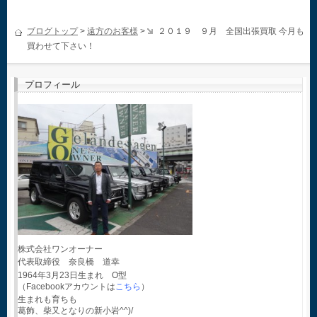
ブログトップ
>
遠方のお客様
>
２０１９ ９月 全国出張買取 今月も
買わせて下さい！
プロフィール
株式会社ワンオーナー
代表取締役 奈良橋 道幸
1964年3月23日生まれ O型
（Facebookアカウントは
こちら
）
生まれも育ちも
葛飾、柴又となりの新小岩^^)/