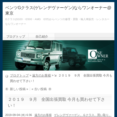
ベンツGクラス(ゲレンデヴァーゲン)ならワンオーナー@
東京
Gクラス(G320・G500・AMG G55)からベンツの修理・買取・輸入車販売・レンタカー
ならワンオーナー
ブログトップ
自己紹介
ブログトップ
>
遠方のお客様
>
２０１９ ９月 全国出張買取 今月も
買わせて下さい！
新しい投稿 »
« 古い投稿
２０１９ ９月 全国出張買取 今月も買わせて下さ
い！
2019-09-04 (水) 6:36
遠方のお客様
ゲレンデヴァーゲン、Ｇクラス、買い取り、