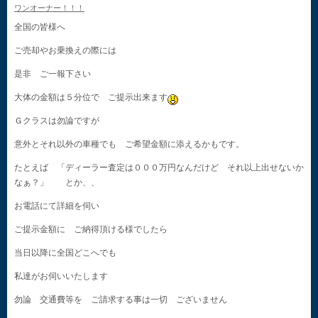
ワンオーナー！！！
全国の皆様へ
ご売却やお乗換えの際には
是非 ご一報下さい
大体の金額は５分位で ご提示出来ます
Ｇクラスは勿論ですが
意外とそれ以外の車種でも ご希望金額に添えるかもです。
たとえば 「ディーラー査定は０００万円なんだけど それ以上出せないか
なぁ？」 とか、、
お電話にて詳細を伺い
ご提示金額に ご納得頂ける様でしたら
当日以降に全国どこへでも
私達がお伺いいたします
勿論 交通費等を ご請求する事は一切 ございません