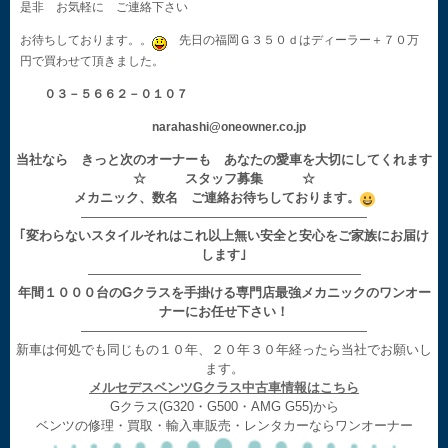
是非 お気軽に ご連絡下さい
お待ちしております。。
先日の福岡Ｇ３５０ｄはディーラー＋７０万
円で買わせて頂きました。
０３－５６６２－０１０７
narahashi@oneowner.co.jp
当社なら きっと次のオーナーも あなたの愛車を大切にしてくれます
☆ スタッフ募集 ☆
メカニック、数名 ご連絡お待ちしております。
——————————————————————
｢変わらないスタイルそれはこれ以上無い安全と安心をご家族にお届け
します｣
—————————————————————
年間１０００台のGクラスを手掛ける専門店最強メカニックのワンオー
ナーにお任せ下さい！
——————————————————————
新車は何処でも同じもの１０年、２０年３０年経ったら当社でお願いし
ます。
メルセデスベンツGクラス中古車情報はこちら
Gクラス(G320・G500・AMG G55)から
ベンツの修理・買取・輸入車販売・レンタカーならワンオーナー