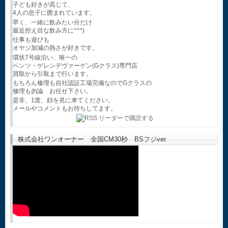
子ども好きが高じて、
4人の息子に囲まれています。
早く、一緒に飲みたい分だけ
最近控え目な飲み方に^^*)
仕事も遊びも
オヤジ加減の熱さが好きです。
環状7号線沿い、唯一の
ベンツ・ゲレンデヴァーゲン(Gクラス)専門店
買取から引取まで行います。
もちろん修理も自社認証工場完備なのでGクラスの
修理も勿論 お任せ下さい。
是非、1度、顔を見に来てください。
メールやコメントもお待ちしてます。
株式会社ワンオーナー 全国CM30秒 BSフジver.