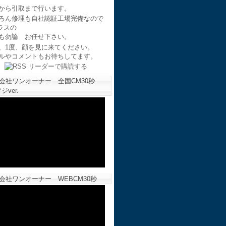
から引取まで行います。
ろん修理も自社認証工場完備なので
ラスの
も勿論 お任せ下さい。
、1度、顔を見に来てください。
ルやコメントもお待ちしてます。
会社ワンオーナー 全国CM30秒
ジver.
会社ワンオーナー WEBCM30秒