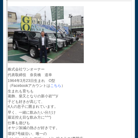
株式会社ワンオーナー
代表取締役 奈良橋 道幸
1964年3月23日生まれ O型
（Facebookアカウントは
こちら
）
生まれも育ちも
葛飾、柴又となりの新小岩^^)/
子ども好きが高じて、
4人の息子に囲まれています。
早く、一緒に飲みたい分だけ
最近控え目な飲み方に^^*)
仕事も遊びも
オヤジ加減の熱さが好きです。
環状7号線沿い、唯一の