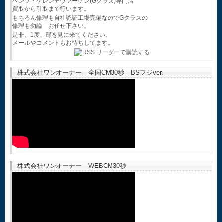
ベンツ・ゲレンデヴァーゲン(Gクラス)専門店
買取から引取まで行います。
もちろん修理も自社認証工場完備なのでGクラスの
修理も勿論 お任せ下さい。
是非、1度、顔を見に来てください。
メールやコメントもお待ちしてます。
株式会社ワンオーナー 全国CM30秒 BSフジver.
株式会社ワンオーナー WEBCM30秒