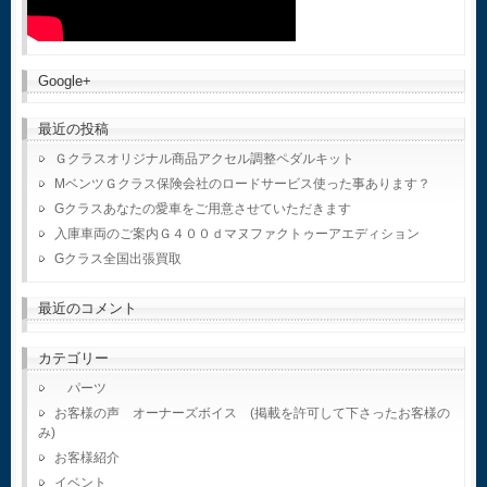
Google+
最近の投稿
Ｇクラスオリジナル商品アクセル調整ペダルキット
MベンツＧクラス保険会社のロードサービス使った事あります？
Gクラスあなたの愛車をご用意させていただきます
入庫車両のご案内Ｇ４００ｄマヌファクトゥーアエディション
Gクラス全国出張買取
最近のコメント
カテゴリー
パーツ
お客様の声 オーナーズボイス (掲載を許可して下さったお客様の
み)
お客様紹介
イベント