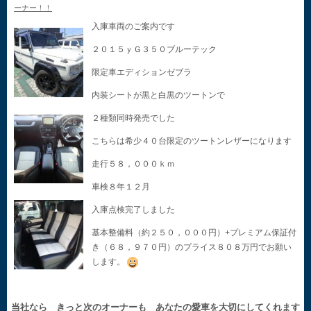
ーナー！！
入庫車両のご案内です
２０１５ｙＧ３５０ブルーテック
限定車エディションゼブラ
内装シートが黒と白黒のツートンで
２種類同時発売でした
こちらは希少４０台限定のツートンレザーになります
走行５８，０００ｋｍ
車検８年１２月
入庫点検完了しました
基本整備料（約２５０，０００円）+プレミアム保証付
き（６８，９７０円）のプライス８０８万円でお願い
します。
当社なら きっと次のオーナーも あなたの愛車を大切にしてくれます