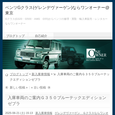
ベンツGクラス(ゲレンデヴァーゲン)ならワンオーナー@
東京
Gクラス(G320・G500・AMG G55)からベンツの修理・買取・輸入車販売・レンタカー
ならワンオーナー
ブログトップ
自己紹介
ブログトップ
>
新入庫車情報
>
入庫車両のご案内Ｇ３５０ブルーテッ
クエディションゼブラ
新しい投稿 »
« 古い投稿
入庫車両のご案内Ｇ３５０ブルーテックエディション
ゼブラ
2025-06-21 (土) 15:13
新入庫車情報
ゲレンデヴァーゲン Ｇクラスならワンオ