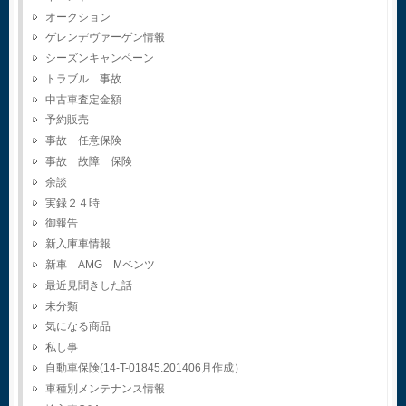
オークション
ゲレンデヴァーゲン情報
シーズンキャンペーン
トラブル 事故
中古車査定金額
予約販売
事故 任意保険
事故 故障 保険
余談
実録２４時
御報告
新入庫車情報
新車 AMG Mベンツ
最近見聞きした話
未分類
気になる商品
私し事
自動車保険(14-T-01845.201406月作成）
車種別メンテナンス情報