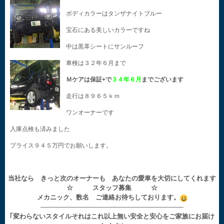
ボディカラーはタンザナイトブルー
宝石にある美しいカラーですね
中は黒革シートにサンルーフ
車検は３２年６月まで
Ｍケアは保証+で
３４年６月
までございます
走行は８９６５ｋｍ
ワンオーナーです
入庫点検も済みました
プライス９４５万円でお願いします。
当社なら きっと次のオーナーも あなたの愛車を大切にしてくれます
☆ スタッフ募集 ☆
メカニック、数名 ご連絡お待ちしております。
——————————————————————
｢変わらないスタイルそれはこれ以上無い安全と安心をご家族にお届け