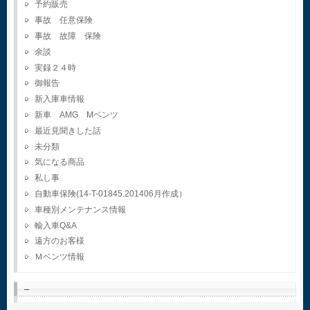
予約販売
事故 任意保険
事故 故障 保険
余談
実録２４時
御報告
新入庫車情報
新車 AMG Mベンツ
最近見聞きした話
未分類
気になる商品
私し事
自動車保険(14-T-01845.201406月作成）
車種別メンテナンス情報
輸入車Q&A
遠方のお客様
Ｍベンツ情報
–