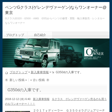
ベンツGクラス(ゲレンデヴァーゲン)ならワンオーナー@
東京
Gクラス(G320・G500・AMG G55)からベンツの修理・買取・輸入車販売・レンタカー
ならワンオーナー
ブログトップ
自己紹介
ブログトップ
>
新入庫車情報
>
G350dの入庫です。
新しい投稿 »
« 古い投稿
G350dの入庫です。
2018-12-12 (水) 6:40
新入庫車情報
Ｇクラス ゲレンデヴァーゲン売るのも買う
のもワンオーナー！！！
２０１７ｙディーラー Ｇ３５０ｄラグジュアリーＰ