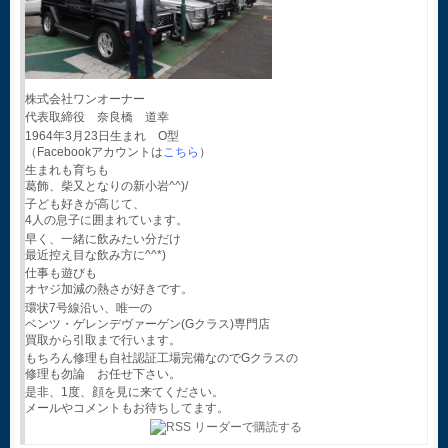
株式会社ワンオーナー
代表取締役 奈良橋 道幸
1964年3月23日生まれ O型
（Facebookアカウントは
こちら
）
生まれも育ちも
葛飾、柴又となりの新小岩^^)/
子ども好きが高じて、
4人の息子に囲まれています。
早く、一緒に飲みたい分だけ
最近控え目な飲み方に^^*)
仕事も遊びも
オヤジ加減の熱さが好きです。
環状7号線沿い、唯一の
ベンツ・ゲレンデヴァーゲン(Gクラス)専門店
買取から引取まで行います。
もちろん修理も自社認証工場完備なのでGクラスの
修理も勿論 お任せ下さい。
是非、1度、顔を見に来てください。
メールやコメントもお待ちしてます。