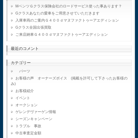
MベンツＧクラス保険会社のロードサービス使った事あります？
Gクラスあなたの愛車をご用意させていただきます
入庫車両のご案内Ｇ４００ｄマヌファクトゥーアエディション
Gクラス全国出張買取
ご来店納車Ｇ４００ｄマヌファクトゥーアエディション
最近のコメント
カテゴリー
パーツ
お客様の声 オーナーズボイス (掲載を許可して下さったお客様の
み)
お客様紹介
イベント
オークション
ゲレンデヴァーゲン情報
シーズンキャンペーン
トラブル 事故
中古車査定金額