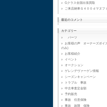
Gクラス全国出張買取
ご来店納車Ｇ４００ｄマヌフ
最近のコメント
カテゴリー
パーツ
お客様の声 オーナーズボイ
のみ)
お客様紹介
イベント
オークション
ゲレンデヴァーゲン情報
シーズンキャンペーン
トラブル 事故
中古車査定金額
予約販売
事故 任意保険
事故 故障 保険