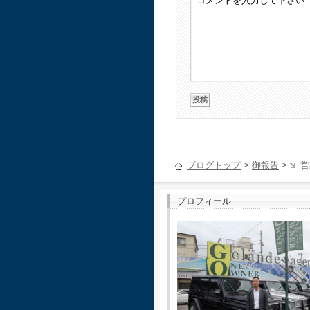
ブログトップ
>
御報告
>
営
プロフィール