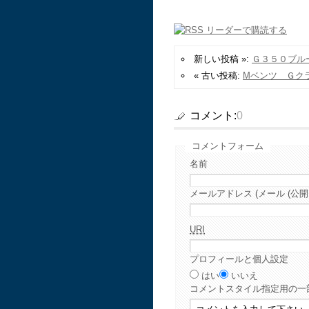
新しい投稿 »:
Ｇ３５０ブル
« 古い投稿:
Mベンツ Ｇク
コメント:
0
コメントフォーム
名前
メールアドレス (メール (公開
URI
プロフィールと個人設定
はい
いいえ
コメント
スタイル指定用の一