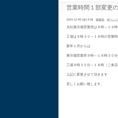
営業時間１部変更
2024-12-06 (金) 6:56
御報告
Mベン
当社展示場営業所は９時～１９時
工場は９時３０～１８時の営業時
新年１月からは
展示場営業所９時～１８時３０分
工場９時３０分～１８時（ご来店
上記に変更させて頂きます
宜しくお願い致します。