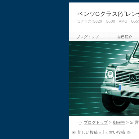
ベンツGクラス(ゲレン
Gクラス(G320・G500・AMG
ブログトップ
自己紹介
ブログトップ
>
御報告
>
営
新しい投稿 »
« 古い投稿