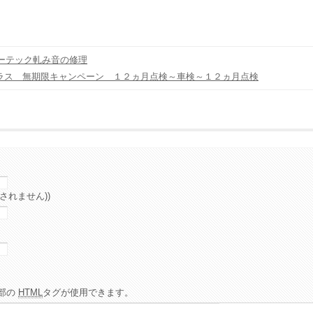
ーテック軋み音の修理
ラス 無期限キャンペーン １２ヵ月点検～車検～１２ヵ月点検
されません))
部の
HTML
タグが使用できます。