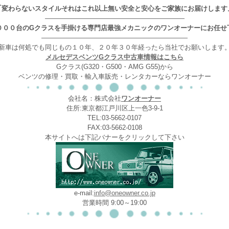
｢変わらないスタイルそれはこれ以上無い安全と安心をご家族にお届けします
—————————————————————
０００台のGクラスを手掛ける専門店最強メカニックのワンオーナーにお任せ
——————————————————————
新車は何処でも同じもの１０年、２０年３０年経ったら当社でお願いします
メルセデスベンツGクラス中古車情報はこちら
Gクラス(G320・G500・AMG G55)から
ベンツの修理・買取・輸入車販売・レンタカーならワンオーナー
会社名：株式会社
ワンオーナー
住所:東京都江戸川区上一色3-9-1
TEL:03-5662-0107
FAX:03-5662-0108
本サイトへは下記バナーをクリックして下さい
e-mail:
info@oneowner.co.jp
営業時間 9:00～19:00