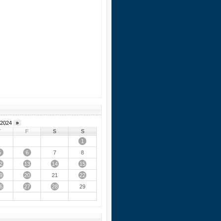
2024
»
T
F
S
S
1
5
6
7
8
2
13
14
15
9
20
22
21
6
27
28
29