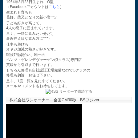
1964年3月23日生まれ O型
（Facebookアカウントは
こちら
）
生まれも育ちも
葛飾、柴又となりの新小岩^^)/
子ども好きが高じて、
4人の息子に囲まれています。
早く、一緒に飲みたい分だけ
最近控え目な飲み方に^^*)
仕事も遊びも
オヤジ加減の熱さが好きです。
環状7号線沿い、唯一の
ベンツ・ゲレンデヴァーゲン(Gクラス)専門店
買取から引取まで行います。
もちろん修理も自社認証工場完備なのでGクラスの
修理も勿論 お任せ下さい。
是非、1度、顔を見に来てください。
メールやコメントもお待ちしてます。
株式会社ワンオーナー 全国CM30秒 BSフジver.