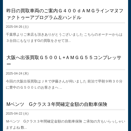
昨日の買取車両のご案内Ｇ４００ｄＡＭＧラインマヌフ
ァクトゥーアプログラム左ハンドル
2025-04-26 (土)
千葉県よりご来店も頂きありがとうございました こちらのオーナーからは
３台目にもなりますGの買取をさせて頂...
大阪へ出張買取Ｇ５００Ｌ+ＡＭＧＧ５５コンプレッサ
ー
2025-04-24 (木)
今回の大阪出張買取はＪＲで伊藤さんが伺いました 前泊で早朝９時３０分
に豊中のＧ５００Ｌのお客さまへ ...
Mベンツ Gクラス３年間確定金額の自動車保険
2025-04-22 (火)
Ｍベンツ Gクラス３年間確定金額の自動車保険 ご承知の方もいらっしゃい
ますよね 数...