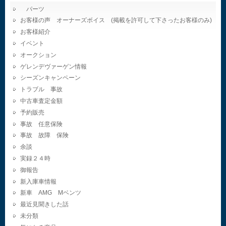
パーツ
お客様の声 オーナーズボイス (掲載を許可して下さったお客様のみ)
お客様紹介
イベント
オークション
ゲレンデヴァーゲン情報
シーズンキャンペーン
トラブル 事故
中古車査定金額
予約販売
事故 任意保険
事故 故障 保険
余談
実録２４時
御報告
新入庫車情報
新車 AMG Mベンツ
最近見聞きした話
未分類