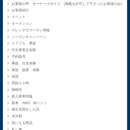
お客様の声 オーナーズボイス (掲載を許可して下さったお客様のみ)
お客様紹介
イベント
オークション
ゲレンデヴァーゲン情報
シーズンキャンペーン
トラブル 事故
中古車査定金額
予約販売
事故 任意保険
事故 故障 保険
余談
実録２４時
御報告
新入庫車情報
新車 AMG Mベンツ
最近見聞きした話
未分類
気になる商品
私し事