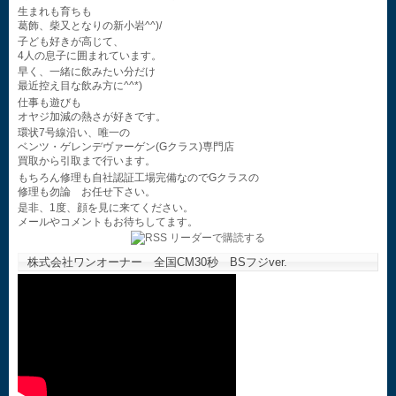
生まれも育ちも
葛飾、柴又となりの新小岩^^)/
子ども好きが高じて、
4人の息子に囲まれています。
早く、一緒に飲みたい分だけ
最近控え目な飲み方に^^*)
仕事も遊びも
オヤジ加減の熱さが好きです。
環状7号線沿い、唯一の
ベンツ・ゲレンデヴァーゲン(Gクラス)専門店
買取から引取まで行います。
もちろん修理も自社認証工場完備なのでGクラスの
修理も勿論 お任せ下さい。
是非、1度、顔を見に来てください。
メールやコメントもお待ちしてます。
株式会社ワンオーナー 全国CM30秒 BSフジver.