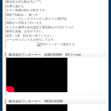
最近控え目な飲み方に^^*)
仕事も遊びも
オヤジ加減の熱さが好きです。
環状7号線沿い、唯一の
ベンツ・ゲレンデヴァーゲン(Gクラス)専門店
買取から引取まで行います。
もちろん修理も自社認証工場完備なのでGクラスの
修理も勿論 お任せ下さい。
是非、1度、顔を見に来てください。
メールやコメントもお待ちしてます。
株式会社ワンオーナー 全国CM30秒 BSフジver.
株式会社ワンオーナー WEBCM30秒