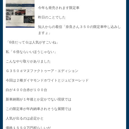
今年も発売されます限定車
昨日のことでした
知人からの着信「奈良さん３５０の限定車申し込みし
ますょ」
「6倍だってＧは人気がすごいね」
私「６倍ならいいほうじゃない」
こんなやり取りがありました
Ｇ３５０ｄマヌファクトゥーア・エディション
今回は２種ダイヤモンドホワイトとジュピターレッド
白が４００台赤が１００台
新車納期が１年後とか定かでない現状では
この限定車が年内納車されそうな展開では
人気が出るのは必定かと
価格１５５０万円程らしいが