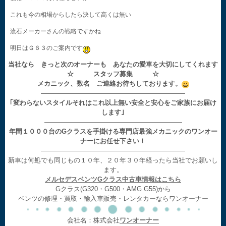
これも今の相場からしたら決して高くは無い
流石メーカーさんの戦略ですかね
明日はＧ６３のご案内です
当社なら きっと次のオーナーも あなたの愛車を大切にしてくれます
☆ スタッフ募集 ☆
メカニック、数名 ご連絡お待ちしております。
——————————————————————
｢変わらないスタイルそれはこれ以上無い安全と安心をご家族にお届け
します｣
—————————————————————
年間１０００台のGクラスを手掛ける専門店最強メカニックのワンオー
ナーにお任せ下さい！
——————————————————————
新車は何処でも同じもの１０年、２０年３０年経ったら当社でお願いし
ます。
メルセデスベンツGクラス中古車情報はこちら
Gクラス(G320・G500・AMG G55)から
ベンツの修理・買取・輸入車販売・レンタカーならワンオーナー
会社名：株式会社
ワンオーナー