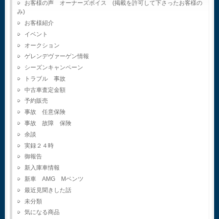
お客様の声 オーナーズボイス (掲載を許可して下さったお客様の
み)
お客様紹介
イベント
オークション
ゲレンデヴァーゲン情報
シーズンキャンペーン
トラブル 事故
中古車査定金額
予約販売
事故 任意保険
事故 故障 保険
余談
実録２４時
御報告
新入庫車情報
新車 AMG Mベンツ
最近見聞きした話
未分類
気になる商品