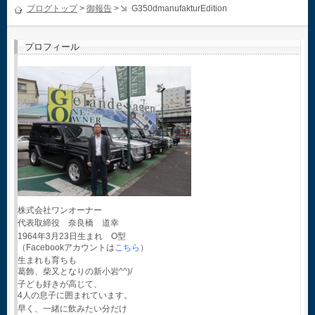
ブログトップ
>
御報告
>
G350dmanufakturEdition
プロフィール
株式会社ワンオーナー
代表取締役 奈良橋 道幸
1964年3月23日生まれ O型
（Facebookアカウントは
こちら
）
生まれも育ちも
葛飾、柴又となりの新小岩^^)/
子ども好きが高じて、
4人の息子に囲まれています。
早く、一緒に飲みたい分だけ