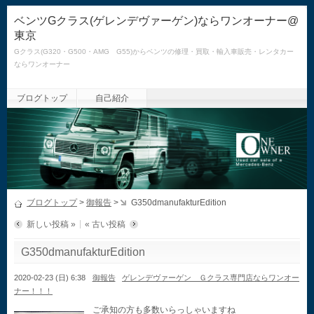
ベンツGクラス(ゲレンデヴァーゲン)ならワンオーナー@
東京
Gクラス(G320・G500・AMG G55)からベンツの修理・買取・輸入車販売・レンタカー
ならワンオーナー
ブログトップ
自己紹介
ブログトップ
>
御報告
>
G350dmanufakturEdition
新しい投稿 »
« 古い投稿
G350dmanufakturEdition
2020-02-23 (日) 6:38
御報告
ゲレンデヴァーゲン Ｇクラス専門店ならワンオー
ナー！！！
ご承知の方も多数いらっしゃいますね