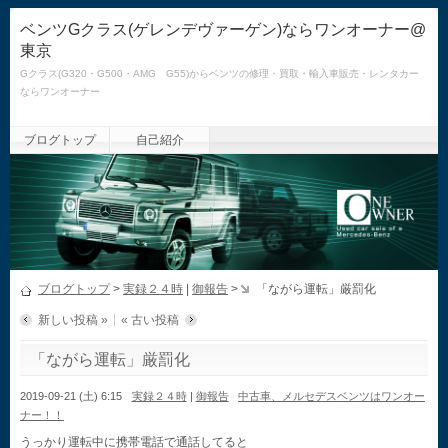
ベンツGクラス(ゲレンデヴァーゲン)ならワンオーナー@
東京
Gクラス(G320・G500・AMG G55)からベンツの修理・買取・輸入車販売・レンタカー
ならワンオーナー
ブログトップ
自己紹介
ブログトップ
>
実録２４時
|
御報告
>
「ながら運転」厳罰化
新しい投稿 »
« 古い投稿
「ながら運転」厳罰化
2019-09-21 (土) 6:15
実録２４時
|
御報告
中古車、メルセデスベンツはワンオー
ナー！！
うっかり運転中に携帯電話で通話してると