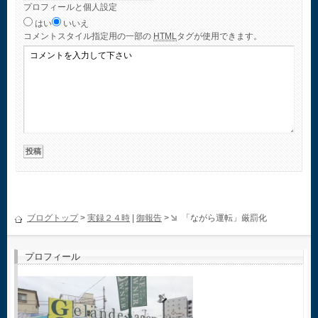
プロフィールと個人設定
はい
いいえ
コメント
スタイル指定用の一部の
HTML
タグが使用できます。
ブログトップ
>
実録２４時
|
御報告
>
「ながら運転」厳罰化
プロフィール