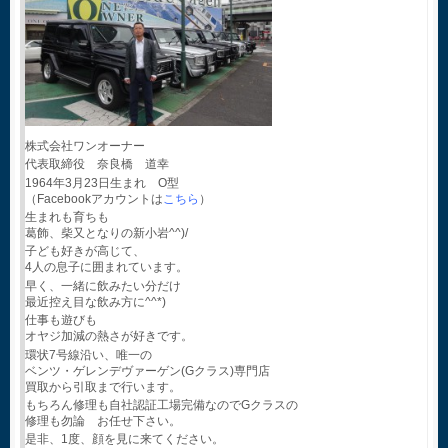
株式会社ワンオーナー
代表取締役 奈良橋 道幸
1964年3月23日生まれ O型
（Facebookアカウントは
こちら
）
生まれも育ちも
葛飾、柴又となりの新小岩^^)/
子ども好きが高じて、
4人の息子に囲まれています。
早く、一緒に飲みたい分だけ
最近控え目な飲み方に^^*)
仕事も遊びも
オヤジ加減の熱さが好きです。
環状7号線沿い、唯一の
ベンツ・ゲレンデヴァーゲン(Gクラス)専門店
買取から引取まで行います。
もちろん修理も自社認証工場完備なのでGクラスの
修理も勿論 お任せ下さい。
是非、1度、顔を見に来てください。