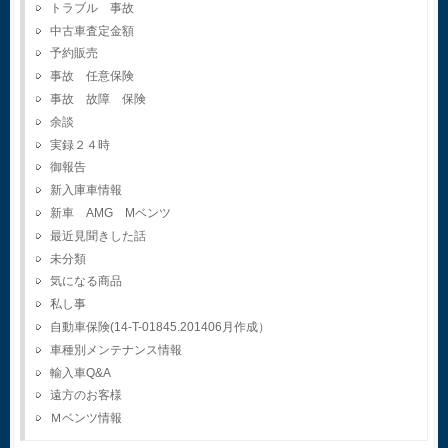
トラブル 事故
中古車査定金額
予約販売
事故 任意保険
事故 故障 保険
余談
実録２４時
御報告
新入庫車情報
新車 AMG Mベンツ
最近見聞きした話
未分類
気になる商品
私し事
自動車保険(14-T-01845.201406月作成）
車種別メンテナンス情報
輸入車Q&A
遠方のお客様
Ｍベンツ情報