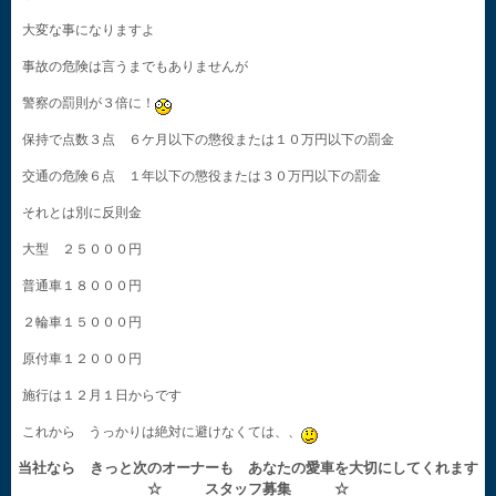
大変な事になりますよ
事故の危険は言うまでもありませんが
警察の罰則が３倍に！
保持で点数３点 ６ケ月以下の懲役または１０万円以下の罰金
交通の危険６点 １年以下の懲役または３０万円以下の罰金
それとは別に反則金
大型 ２５０００円
普通車１８０００円
２輪車１５０００円
原付車１２０００円
施行は１２月１日からです
これから うっかりは絶対に避けなくては、、
当社なら きっと次のオーナーも あなたの愛車を大切にしてくれます
☆ スタッフ募集 ☆