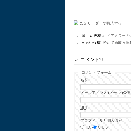
新しい投稿 »:
ドアミラーの
« 古い投稿:
続いて買取入庫
コメント:
0
コメントフォーム
名前
メールアドレス (メール (公開
URI
プロフィールと個人設定
はい
いいえ