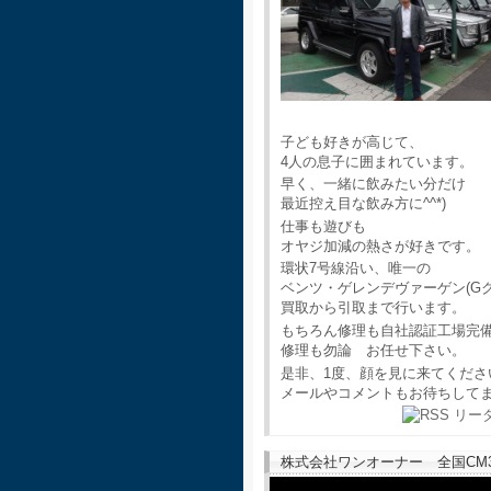
子ども好きが高じて、
4人の息子に囲まれています。
早く、一緒に飲みたい分だけ
最近控え目な飲み方に^^*)
仕事も遊びも
オヤジ加減の熱さが好きです。
環状7号線沿い、唯一の
ベンツ・ゲレンデヴァーゲン(G
買取から引取まで行います。
もちろん修理も自社認証工場完
修理も勿論 お任せ下さい。
是非、1度、顔を見に来てくださ
メールやコメントもお待ちして
株式会社ワンオーナー 全国CM30