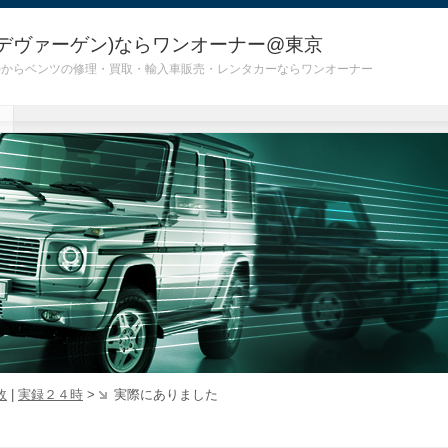
デヴァーゲン)ならワンオーナー@東京
 G55)からベンツの修理・買取・輸入車販売・レンタカーならワンオーナー
故
|
実録２４時
>
実際にありました