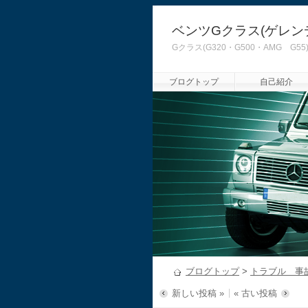
ベンツGクラス(ゲレン
Gクラス(G320・G500・AMG
ブログトップ
自己紹介
ブログトップ
>
トラブル 事
新しい投稿 »
« 古い投稿