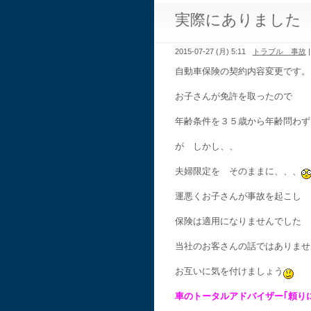
実際にありました
2015-07-27 (月) 5:11
トラブル 事故
自動車保険の契約内容変更です。
お子さんが免許を取ったので
年齢条件を３５歳から年齢問わず
が しかし、、
夫婦限定を そのままに、、、
運悪くお子さんが事故を起こし
保険は適用になりませんでした
当社のお客さんの話ではありませ
お互いに気を付けましょう
車のトータルアドバイザー｢頼り