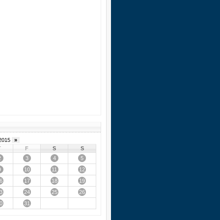
2015
»
T
F
S
S
2
3
4
5
9
10
11
12
6
17
18
19
3
24
25
26
0
31