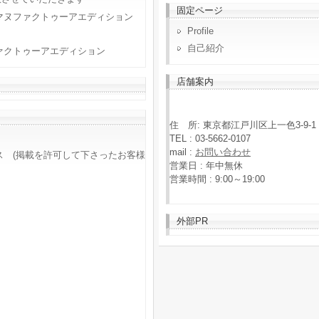
固定ページ
マヌファクトゥーアエディション
Profile
自己紹介
ァクトゥーアエディション
店舗案内
住 所: 東京都江戸川区上一色3-9-1
TEL : 03-5662-0107
mail :
お問い合わせ
ス (掲載を許可して下さったお客様
営業日 : 年中無休
営業時間 : 9:00～19:00
外部PR