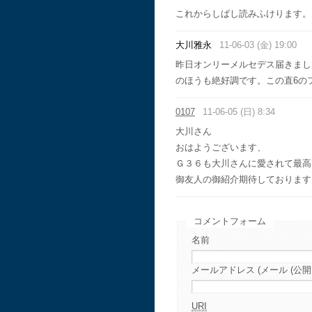
これからしばし読みふけります。
大川雅永
11-06-03 (金) 19:00
昨日オンリーメルセデス届きまし
のほうも絶好調です。この直6の
0107
11-06-05 (日) 8:34
大川さん
おはようございます、
Ｇ３６も大川さんに愛されて最高
御友人の御紹介期待しております
コメントフォーム
名前
メールアドレス (メール (公開
URI