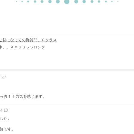
ご覧になっての御質問。Ｇクラス
車。。ＡＭＧＧ５５ロング
7:32
っ腹！！男気を感じます。
14:18
した。
鮮です。