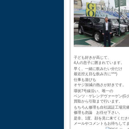
子ども好きが高じて、
4人の息子に囲まれています。
早く、一緒に飲みたい分だけ
最近控え目な飲み方に^^*)
仕事も遊びも
オヤジ加減の熱さが好きです。
環状7号線沿い、唯一の
ベンツ・ゲレンデヴァーゲン(G
買取から引取まで行います。
もちろん修理も自社認証工場完
修理も勿論 お任せ下さい。
是非、1度、顔を見に来てくださ
メールやコメントもお待ちして