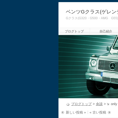
ベンツGクラス(ゲレン
Gクラス(G320・G500・AMG
ブログトップ
自己紹介
ブログトップ
>
余談
>
only
新しい投稿 »
« 古い投稿