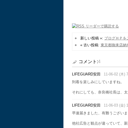
新しい投稿 »:
ブログＨＰを
« 古い投稿:
東京都御来店納
コメント:
4
LIFEGUARD安田
11-06-02 (木) 
到着を楽しみにしていますね。
それにしても、奈良橋社長は、太
LIFEGUARD安田
11-06-03 (金) 
早速届きました、有難うございま
他社広告と観点が違っていて、新