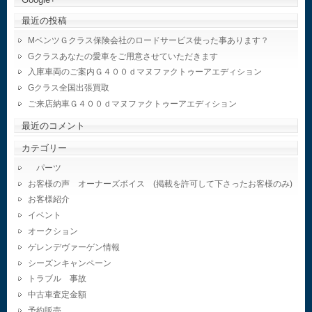
最近の投稿
MベンツＧクラス保険会社のロードサービス使った事あります？
Gクラスあなたの愛車をご用意させていただきます
入庫車両のご案内Ｇ４００ｄマヌファクトゥーアエディション
Gクラス全国出張買取
ご来店納車Ｇ４００ｄマヌファクトゥーアエディション
最近のコメント
カテゴリー
パーツ
お客様の声 オーナーズボイス (掲載を許可して下さったお客様のみ)
お客様紹介
イベント
オークション
ゲレンデヴァーゲン情報
シーズンキャンペーン
トラブル 事故
中古車査定金額
予約販売