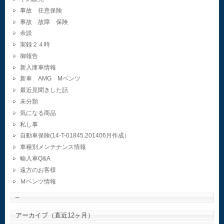
事故 任意保険
事故 故障 保険
余談
実録２４時
御報告
新入庫車情報
新車 AMG Mベンツ
最近見聞きした話
未分類
気になる商品
私し事
自動車保険(14-T-01845.201406月作成）
車種別メンテナンス情報
輸入車Q&A
遠方のお客様
Ｍベンツ情報
–
アーカイブ（直近12ヶ月）