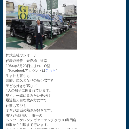
株式会社ワンオーナー
代表取締役 奈良橋 道幸
1964年3月23日生まれ O型
（Facebookアカウントは
こちら
）
生まれも育ちも
葛飾、柴又となりの新小岩^^)/
子ども好きが高じて、
4人の息子に囲まれています。
早く、一緒に飲みたい分だけ
最近控え目な飲み方に^^*)
仕事も遊びも
オヤジ加減の熱さが好きです。
環状7号線沿い、唯一の
ベンツ・ゲレンデヴァーゲン(Gクラス)専門店
買取から引取まで行います。