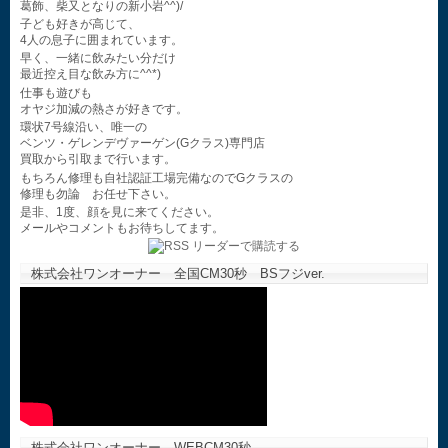
葛飾、柴又となりの新小岩^^)/
子ども好きが高じて、
4人の息子に囲まれています。
早く、一緒に飲みたい分だけ
最近控え目な飲み方に^^*)
仕事も遊びも
オヤジ加減の熱さが好きです。
環状7号線沿い、唯一の
ベンツ・ゲレンデヴァーゲン(Gクラス)専門店
買取から引取まで行います。
もちろん修理も自社認証工場完備なのでGクラスの
修理も勿論 お任せ下さい。
是非、1度、顔を見に来てください。
メールやコメントもお待ちしてます。
株式会社ワンオーナー 全国CM30秒 BSフジver.
株式会社ワンオーナー WEBCM30秒