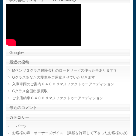
Google+
最近の投稿
MベンツＧクラス保険会社のロードサービス使った事あります？
Gクラスあなたの愛車をご用意させていただきます
入庫車両のご案内Ｇ４００ｄマヌファクトゥーアエディション
Gクラス全国出張買取
ご来店納車Ｇ４００ｄマヌファクトゥーアエディション
最近のコメント
カテゴリー
パーツ
お客様の声 オーナーズボイス (掲載を許可して下さったお客様のみ)