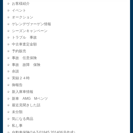
お客様紹介
イベント
オークション
ゲレンデヴァーゲン情報
シーズンキャンペーン
トラブル 事故
中古車査定金額
予約販売
事故 任意保険
事故 故障 保険
余談
実録２４時
御報告
新入庫車情報
新車 AMG Mベンツ
最近見聞きした話
未分類
気になる商品
私し事
自動車保険(14-T-01845.201406月作成）