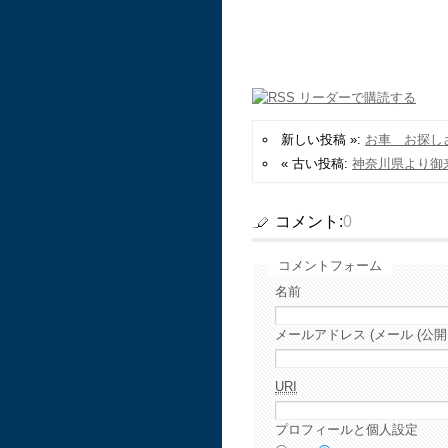
新しい投稿 »:
お車 お探し
« 古い投稿:
神奈川県より御
コメント:
0
コメントフォーム
名前
メールアドレス (メール (公開
URI
プロフィールと個人設定