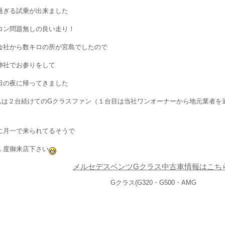
過ぎる試乗が出来ました
ロン問題無しの良い走り！
会社から数キロの所が宮島でしたので
神社でお参りをして
日の夜に帰ってきました
んは２台続けてのGクラスファン（１台目は当社ワンオーナーから地元業者を
に月一で来られてるそうで
１度御来店下さい
メルセデスベンツGクラス中古車情報はこち
Gクラス(G320・G500・AMG