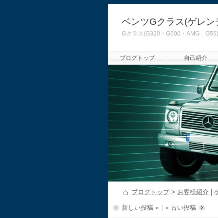
ベンツGクラス(ゲレン
Gクラス(G320・G500・AMG
ブログトップ
自己紹介
ブログトップ
>
お客様紹介
|
新しい投稿 »
« 古い投稿