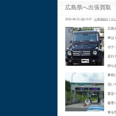
広島県へ出張買取
2015-08-21 (金) 5:47
お客様紹介
|
ゲ
広島
車は
ボデ
走行
待ち
事前
頂い
査定
最寄
車を