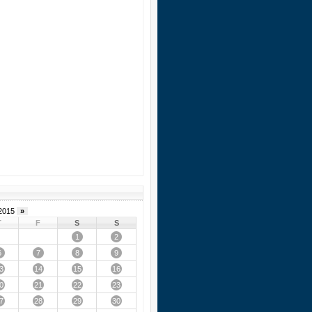
2015
»
T
F
S
S
1
2
6
7
8
9
3
14
15
16
0
21
22
23
7
28
29
30