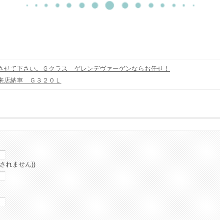
させて下さい。Ｇクラス ゲレンデヴァーゲンならお任せ！
来店納車 Ｇ３２０Ｌ
されません))