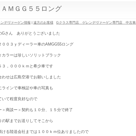
 ＡＭＧＧ５５ロング
レンデヴァーゲン情報
|
遠方のお客様
Gクラス専門店 ゲレンデヴァーゲン専門店 中古車
のGさん ありがとうございました
２００３ｙディーラー車のAMGG55ロング
ィカラーは珍しいソリットブラック
５３，０００ｋｍと希少車です
合わせは広島空港でお願いしました
にラインで車検証や車の写真も
ていて程度良好なので
ー＞商談ー＞契約も１０分、１５分で終了
りの駅までお送りしてそこから
預ける陸送会社までは１００ｋｍ位ありましたので