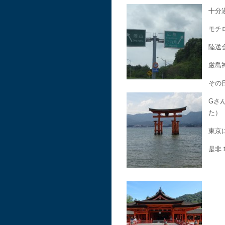
十分
モチ
陸送
厳島
その
Gさ
た）
東京
是非