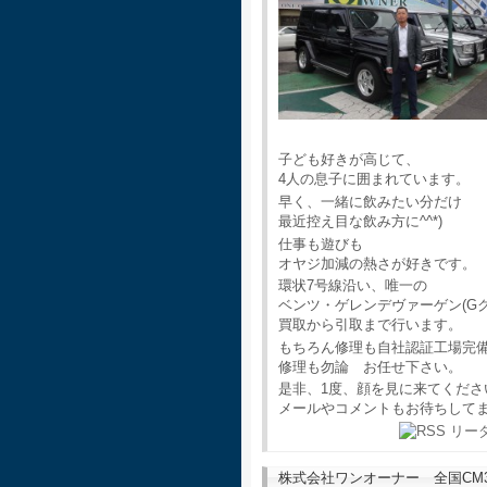
子ども好きが高じて、
4人の息子に囲まれています。
早く、一緒に飲みたい分だけ
最近控え目な飲み方に^^*)
仕事も遊びも
オヤジ加減の熱さが好きです。
環状7号線沿い、唯一の
ベンツ・ゲレンデヴァーゲン(G
買取から引取まで行います。
もちろん修理も自社認証工場完
修理も勿論 お任せ下さい。
是非、1度、顔を見に来てくださ
メールやコメントもお待ちして
株式会社ワンオーナー 全国CM30