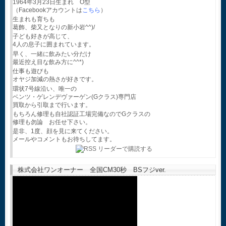
1964年3月23日生まれ O型
（Facebookアカウントは
こちら
）
生まれも育ちも
葛飾、柴又となりの新小岩^^)/
子ども好きが高じて、
4人の息子に囲まれています。
早く、一緒に飲みたい分だけ
最近控え目な飲み方に^^*)
仕事も遊びも
オヤジ加減の熱さが好きです。
環状7号線沿い、唯一の
ベンツ・ゲレンデヴァーゲン(Gクラス)専門店
買取から引取まで行います。
もちろん修理も自社認証工場完備なのでGクラスの
修理も勿論 お任せ下さい。
是非、1度、顔を見に来てください。
メールやコメントもお待ちしてます。
株式会社ワンオーナー 全国CM30秒 BSフジver.