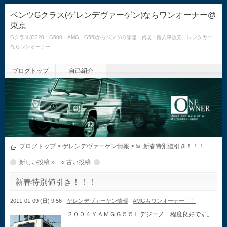
ベンツGクラス(ゲレンデヴァーゲン)ならワンオーナー@
東京
Gクラス(G320・G500・AMG G55)からベンツの修理・買取・輸入車販売・レンタカー
ならワンオーナー
ブログトップ
自己紹介
ブログトップ
>
ゲレンデヴァーゲン情報
>
新春特別値引き！！！
新しい投稿 »
« 古い投稿
新春特別値引き！！！
2011-01-09 (日) 9:56
ゲレンデヴァーゲン情報
AMGもワンオーナー！！
２００４ＹＡＭＧＧ５５Ｌデジーノ 程度良好です。