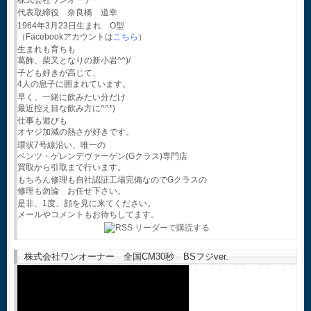
代表取締役 奈良橋 道幸
1964年3月23日生まれ O型
（Facebookアカウントは
こちら
）
生まれも育ちも
葛飾、柴又となりの新小岩^^)/
子ども好きが高じて、
4人の息子に囲まれています。
早く、一緒に飲みたい分だけ
最近控え目な飲み方に^^*)
仕事も遊びも
オヤジ加減の熱さが好きです。
環状7号線沿い、唯一の
ベンツ・ゲレンデヴァーゲン(Gクラス)専門店
買取から引取まで行います。
もちろん修理も自社認証工場完備なのでGクラスの
修理も勿論 お任せ下さい。
是非、1度、顔を見に来てください。
メールやコメントもお待ちしてます。
株式会社ワンオーナー 全国CM30秒 BSフジver.