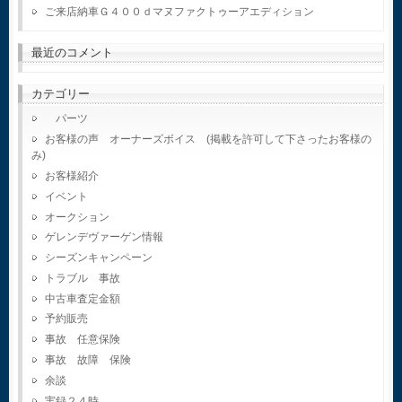
ご来店納車Ｇ４００ｄマヌファクトゥーアエディション
最近のコメント
カテゴリー
パーツ
お客様の声 オーナーズボイス (掲載を許可して下さったお客様の
み)
お客様紹介
イベント
オークション
ゲレンデヴァーゲン情報
シーズンキャンペーン
トラブル 事故
中古車査定金額
予約販売
事故 任意保険
事故 故障 保険
余談
実録２４時