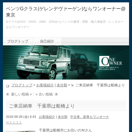
ベンツGクラス(ゲレンデヴァーゲン)ならワンオーナー@
東京
Gクラス(G320・G500・AMG G55)からベンツの修理・買取・輸入車販売・レンタカー
ならワンオーナー
ブログトップ
自己紹介
ブログトップ
>
お客様紹介
|
未分類
>
ご来店納車 千葉県は船橋より
新しい投稿 »
« 古い投稿
ご来店納車 千葉県は船橋より
2018-09-28 (金) 6:43
お客様紹介
|
未分類
中古車、新車もワンオーナ
ー！！！！
千葉県は船橋市にお住いのＭさん