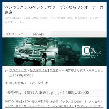
ベンツGクラス(ゲレンデヴァーゲン)ならワンオーナー@
東京
Gクラス(G320・G500・AMG G55)からベンツの修理・買取・輸入車販売・レンタカー
ならワンオーナー
ブログトップ
自己紹介
ブログトップ
>
新入庫車情報
|
未分類
>
長野県より買取入庫致しまし
た！1999y/G500S
新しい投稿 »
« 古い投稿
長野県より買取入庫致しました！1999y/G500S
2017-04-19 (水) 8:00
新入庫車情報
|
未分類
Gクラスはお任せ！！
|
メルセデス
べンツ，Ｇクラス，ゲレンデヴァーゲンならお任せ下さい
|
Ｍベンツ，Ｇクラス，