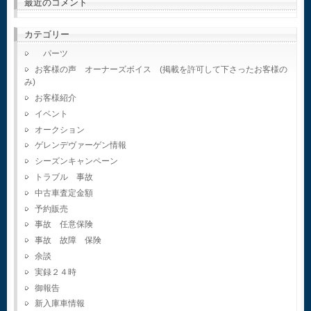
最近のコメント
カテゴリー
パーツ
お客様の声 オーナーズボイス (掲載を許可して下さったお客様の
み)
お客様紹介
イベント
オークション
ゲレンデヴァーゲン情報
シーズンキャンペーン
トラブル 事故
中古車査定金額
予約販売
事故 任意保険
事故 故障 保険
余談
実録２４時
御報告
新入庫車情報