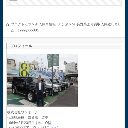
ブログトップ
>
新入庫車情報
|
未分類
>
長野県より買取入庫致しまし
た！1999y/G500S
プロフィール
株式会社ワンオーナー
代表取締役 奈良橋 道幸
1964年3月23日生まれ O型
（Facebookアカウントは
こちら
）