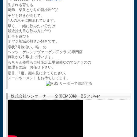
生まれも育ちも
葛飾、柴又となりの新小岩^^)/
子ども好きが高じて、
4人の息子に囲まれています。
早く、一緒に飲みたい分だけ
最近控え目な飲み方に^^*)
仕事も遊びも
オヤジ加減の熱さが好きです。
環状7号線沿い、唯一の
ベンツ・ゲレンデヴァーゲン(Gクラス)専門店
買取から引取まで行います。
もちろん修理も自社認証工場完備なのでGクラスの
修理も勿論 お任せ下さい。
是非、1度、顔を見に来てください。
メールやコメントもお待ちしてます。
株式会社ワンオーナー 全国CM30秒 BSフジver.