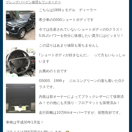
ゲレンデバーゲン修理もワンオーナー
こちらは1999ｙモデル ディーラー
希少車のG500ショートボディです
今では生産されていないショートボディのGクラス！
5.0Lのパワーを存分に体感したい貴方にはピッタリ！
この辺りはあまり値段も落ちませんし
｢ショートボディが好きなんだ」 って方もいらっしゃ
います
お薦めの１台です
G500S 1999ｙ ジルコングリーンの落ち着いたGク
ラスです。
内装は前オーナーによってブラックレザーにて張替済
み！その他にも天張り・フロアマットも張替済み！
走行距離は10万Kmオーバーですが、状態良好です。
車検は平成30年1月迄！