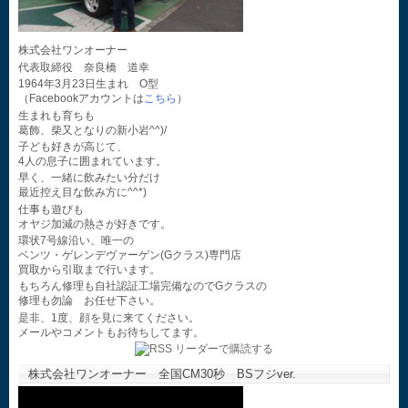
株式会社ワンオーナー
代表取締役 奈良橋 道幸
1964年3月23日生まれ O型
（Facebookアカウントは
こちら
）
生まれも育ちも
葛飾、柴又となりの新小岩^^)/
子ども好きが高じて、
4人の息子に囲まれています。
早く、一緒に飲みたい分だけ
最近控え目な飲み方に^^*)
仕事も遊びも
オヤジ加減の熱さが好きです。
環状7号線沿い、唯一の
ベンツ・ゲレンデヴァーゲン(Gクラス)専門店
買取から引取まで行います。
もちろん修理も自社認証工場完備なのでGクラスの
修理も勿論 お任せ下さい。
是非、1度、顔を見に来てください。
メールやコメントもお待ちしてます。
株式会社ワンオーナー 全国CM30秒 BSフジver.