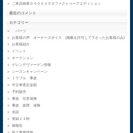
ご来店納車Ｇ４００ｄマヌファクトゥーアエディション
最近のコメント
カテゴリー
パーツ
お客様の声 オーナーズボイス (掲載を許可して下さったお客様のみ)
お客様紹介
イベント
オークション
ゲレンデヴァーゲン情報
シーズンキャンペーン
トラブル 事故
中古車査定金額
予約販売
事故 任意保険
事故 故障 保険
余談
実録２４時
御報告
新入庫車情報