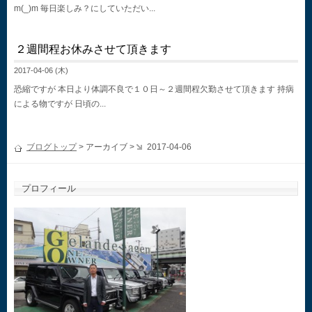
m(_)m 毎日楽しみ？にしていただい...
２週間程お休みさせて頂きます
2017-04-06 (木)
恐縮ですが 本日より体調不良で１０日～２週間程欠勤させて頂きます 持病
による物ですが 日頃の...
ブログトップ
> アーカイブ >
2017-04-06
プロフィール