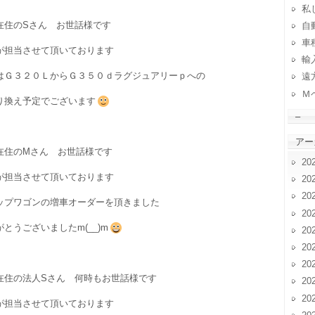
私
在住のSさん お世話様です
自動
車
が担当させて頂いております
輸
はＧ３２０ＬからＧ３５０ｄラグジュアリーｐへの
遠
Ｍ
り換え予定でございます
–
アー
在住のMさん お世話様です
20
が担当させて頂いております
20
20
ップワゴンの増車オーダーを頂きました
20
とうございましたm(__)m
20
20
20
在住の法人Sさん 何時もお世話様です
20
20
が担当させて頂いております