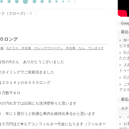
ック（クローズ）:
0
Goog
最近
０ロング
M
ビス
情報
Gクラス 中古車 ゲレンデヴァーゲン 中古車 なら ワンオーナ
G
ただ
在住のXさん ありがとうございました
入
トゥ
のタイミングでご依頼頂きました
G
は２０１４ｙのＧ５５０ロング
ご
アエ
６万数千キロ
最近
水の汚れ方では以前にも洗浄歴有りと思います
カテ
５，年に１度行うと快適な車内を維持出来るかと思います
パ
お
は５万円ほど✙エアコンフィルター代金になります（フィルター