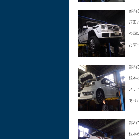
都内
須田
今回
お乗
都内
根本
ステ
ありが
都内
根本