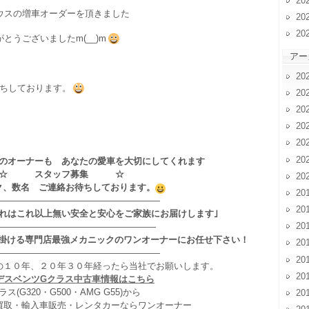
20
ウスの増車オーダーを頂きました
20
20
とうございましたm(__)m
アー
20
ちしております。
20
20
20
20
20
のオーナーも あなたの愛車を大切にしてくれます
☆ スタッフ募集 ☆
20
ク、数名 ご連絡お待ちしております。
20
——————————————————
20
それはこれ以上無い安全と安心をご家族にお届けします｣
20
——————————————————
掛ける専門店最強メカニックのワンオーナーにお任せ下さい！
20
——————————————————
20
の１０年、２０年３０年経ったら当社でお願いします。
20
デスベンツGクラス中古車情報はこちら
ラス(G320・G500・AMG G55)から
20
買取・輸入車販売・レンタカーならワンオーナー