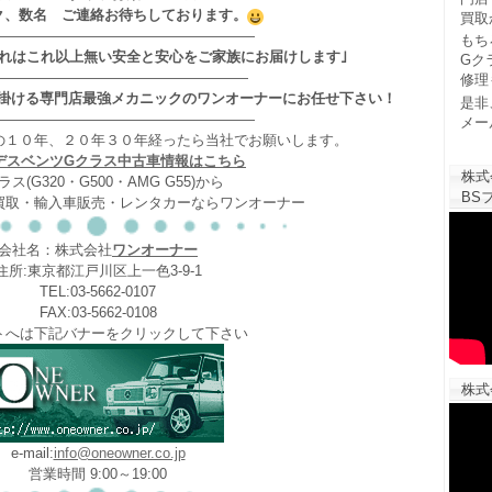
ク、数名 ご連絡お待ちしております。
買取
——————————————————
もち
それはこれ以上無い安全と安心をご家族にお届けします｣
Gク
——————————————————
修理
掛ける専門店最強メカニックのワンオーナーにお任せ下さい！
是非
——————————————————
メー
の１０年、２０年３０年経ったら当社でお願いします。
デスベンツGクラス中古車情報はこちら
株式
ラス(G320・G500・AMG G55)から
BSフ
買取・輸入車販売・レンタカーならワンオーナー
会社名：株式会社
ワンオーナー
住所:東京都江戸川区上一色3-9-1
TEL:03-5662-0107
FAX:03-5662-0108
トへは下記バナーをクリックして下さい
株式
e-mail:
info@oneowner.co.jp
営業時間 9:00～19:00