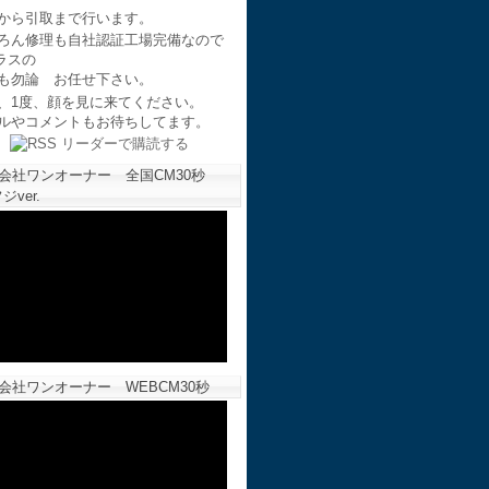
から引取まで行います。
ろん修理も自社認証工場完備なので
ラスの
も勿論 お任せ下さい。
、1度、顔を見に来てください。
ルやコメントもお待ちしてます。
会社ワンオーナー 全国CM30秒
ジver.
会社ワンオーナー WEBCM30秒