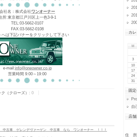
20
20
会社名：株式会社
ワンオーナー
20
住所:東京都江戸川区上一色3-9-1
20
TEL:03-5662-0107
FAX:03-5662-0108
カレ
トへは下記バナーをクリックして下さい
M
3
10
e-mail:
info@oneowner.co.jp
17
営業時間 9:00～19:00
24
31
固定
ック（クローズ）:
0
Pro
自
店舗
 中古車 ゲレンデヴァーゲン 中古車 なら ワンオーナー ！！！
住 所