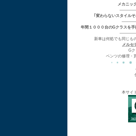
メカニッ
————
｢変わらないスタイル
———
年間１０００台のGクラスを手
————
新車は何処でも同じも
メルセ
Gク
ベンツの修理・
本サイ