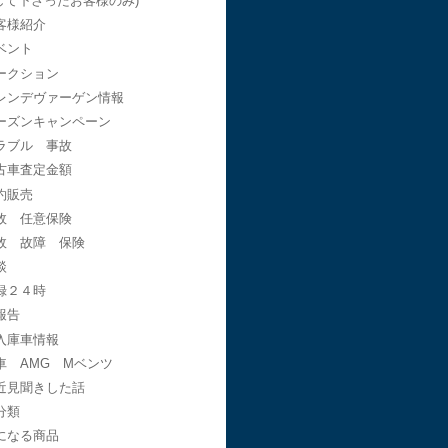
して下さったお客様のみ)
客様紹介
ベント
ークション
レンデヴァーゲン情報
ーズンキャンペーン
ラブル 事故
古車査定金額
約販売
故 任意保険
故 故障 保険
談
録２４時
報告
入庫車情報
車 AMG Mベンツ
近見聞きした話
分類
になる商品