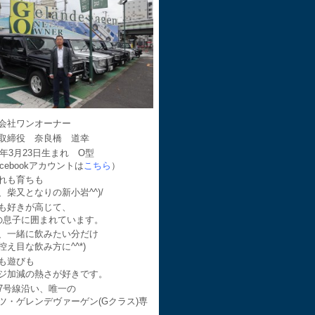
会社ワンオーナー
取締役 奈良橋 道幸
64年3月23日生まれ O型
acebookアカウントは
こちら
）
れも育ちも
、柴又となりの新小岩^^)/
も好きが高じて、
の息子に囲まれています。
、一緒に飲みたい分だけ
控え目な飲み方に^^*)
も遊びも
ジ加減の熱さが好きです。
7号線沿い、唯一の
ツ・ゲレンデヴァーゲン(Gクラス)専