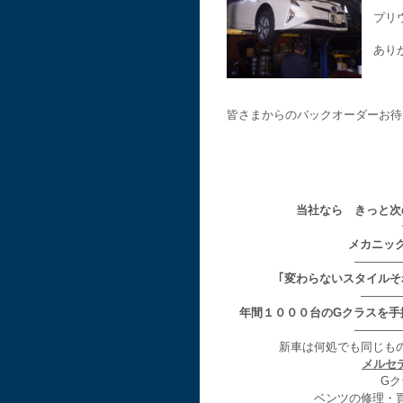
プリ
ありが
皆さまからのバックオーダーお待
当社なら きっと次
メカニッ
————
｢変わらないスタイル
———
年間１０００台のGクラスを手
————
新車は何処でも同じも
メルセ
Gク
ベンツの修理・