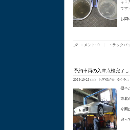
は１
です
お問
コメント
:
0
トラックバ
予約車両の入庫点検完了し
2023-10-28 (土)
お客様紹介
Gクラス
根本
東北
今回
追っ