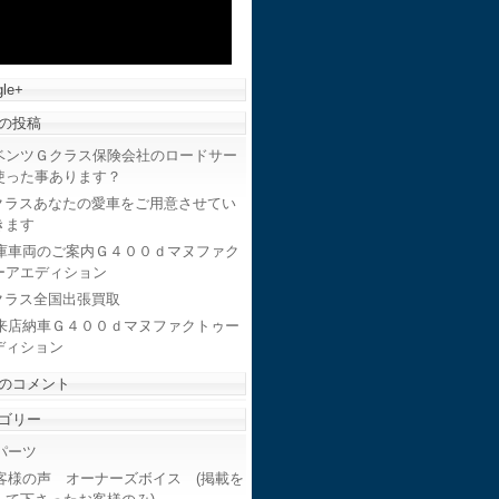
le+
の投稿
ベンツＧクラス保険会社のロードサー
使った事あります？
クラスあなたの愛車をご用意させてい
きます
庫車両のご案内Ｇ４００ｄマヌファク
ーアエディション
クラス全国出張買取
来店納車Ｇ４００ｄマヌファクトゥー
ディション
のコメント
ゴリー
ーツ
客様の声 オーナーズボイス (掲載を