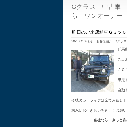
Gクラス 中古車
ら ワンオーナー
昨日のご来店納車Ｇ３５０
2026-02-02 (月)
お客様紹介
Gクラス
群馬
ご出
２０
限定
自動
今後のカーライフは全てお任せ下
末永いお付き合いを宜しくお願い
当社なら きっと次