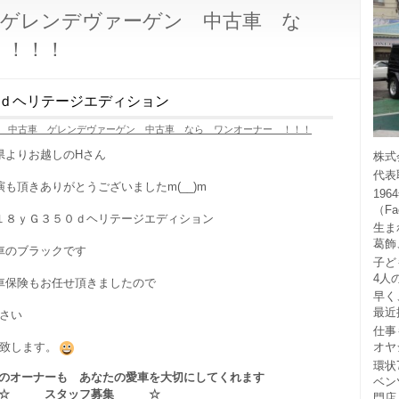
 ゲレンデヴァーゲン 中古車 な
 ！！！
ｄヘリテージエディション
 中古車 ゲレンデヴァーゲン 中古車 なら ワンオーナー ！！！
県よりお越しのHさん
株式
代表
演も頂きありがとうございましたm(__)m
19
（F
１８ｙＧ３５０ｄヘリテージエディション
生ま
葛飾
車のブラックです
子ど
4人
車保険もお任せ頂きましたので
早く
最近
さい
仕事
オヤ
致します。
環状
のオーナーも あなたの愛車を大切にしてくれます
ベン
☆ スタッフ募集 ☆
門店