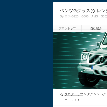
ベンツGクラス(ゲレン
Gクラス(G320・G500・AMG
ブログトップ
自己紹介
ブログトップ
> タグ >
Gク
ー ！！！