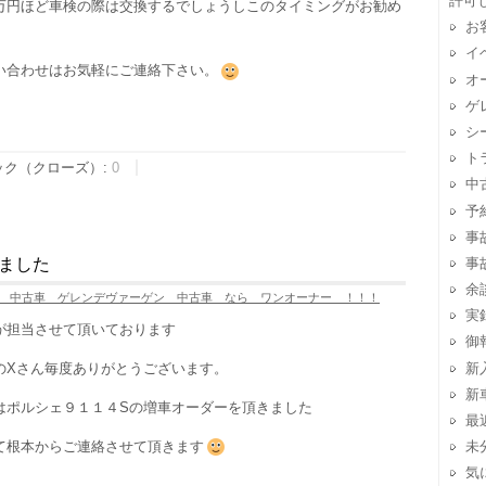
許可
万円ほど車検の際は交換するでしょうしこのタイミングがお勧め
お
）
イ
い合わせはお気軽にご連絡下さい。
オ
ゲ
シ
ト
ック（クローズ）:
0
中
予
事
ました
事
余
 中古車 ゲレンデヴァーゲン 中古車 なら ワンオーナー ！！！
実
が担当させて頂いております
御
新
のXさん毎度ありがとうございます。
新
はポルシェ９１１４Sの増車オーダーを頂きました
最
て根本からご連絡させて頂きます
未
気