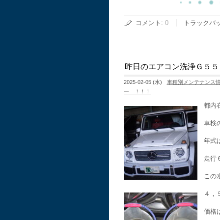
コメント
:
0
トラックバ
昨日のエアコン洗浄Ｇ５５
2025-02-05 (水)
車種別メンテナンス
ー ！！！
都内
車検
年式
走行
この
４，
価格