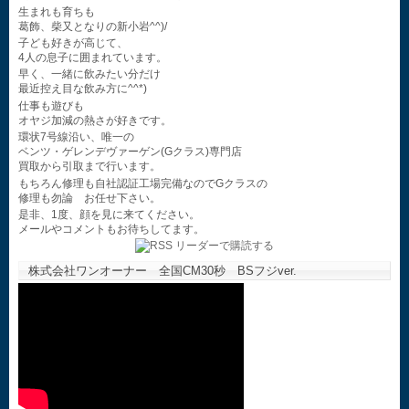
生まれも育ちも
葛飾、柴又となりの新小岩^^)/
子ども好きが高じて、
4人の息子に囲まれています。
早く、一緒に飲みたい分だけ
最近控え目な飲み方に^^*)
仕事も遊びも
オヤジ加減の熱さが好きです。
環状7号線沿い、唯一の
ベンツ・ゲレンデヴァーゲン(Gクラス)専門店
買取から引取まで行います。
もちろん修理も自社認証工場完備なのでGクラスの
修理も勿論 お任せ下さい。
是非、1度、顔を見に来てください。
メールやコメントもお待ちしてます。
株式会社ワンオーナー 全国CM30秒 BSフジver.