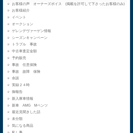
お客様の声 オーナーズボイス (掲載を許可して下さったお客様のみ)
お客様紹介
イベント
オークション
ゲレンデヴァーゲン情報
シーズンキャンペーン
トラブル 事故
中古車査定金額
予約販売
事故 任意保険
事故 故障 保険
余談
実録２４時
御報告
新入庫車情報
新車 AMG Mベンツ
最近見聞きした話
未分類
気になる商品
私し事