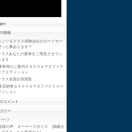
le+
の投稿
ベンツＧクラス保険会社のロードサー
使った事あります？
クラスあなたの愛車をご用意させてい
きます
庫車両のご案内Ｇ４００ｄマヌファク
ーアエディション
クラス全国出張買取
来店納車Ｇ４００ｄマヌファクトゥー
ディション
のコメント
ゴリー
ーツ
客様の声 オーナーズボイス (掲載を