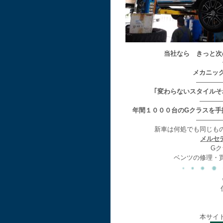
当社なら きっと次
メカニッ
————
｢変わらないスタイル
———
年間１０００台のGクラスを手
————
新車は何処でも同じも
メルセ
Gク
ベンツの修理・
本サイ