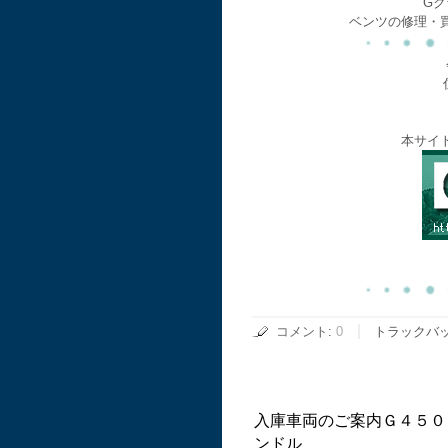
Gク
ベンツの修理・
本サイ
コメント
:
0
トラックバ
入庫車両のご案内Ｇ４５０
ンドル