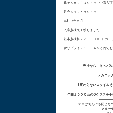
昨年５８，０００ｋｍでご購入頂
只今６４，５８０ｋｍ
車検９年６月
入庫点検完了致しました
基本点検料７７，０００円+カー
含むプライス１，３４５万円でお
当社なら きっと次
メカニッ
————
｢変わらないスタイル
———
年間１０００台のGクラスを手
————
新車は何処でも同じも
メルセ