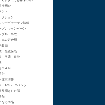
して下さったお客様のみ)
客様紹介
ベント
ークション
レンデヴァーゲン情報
ーズンキャンペーン
ラブル 事故
古車査定金額
約販売
故 任意保険
故 故障 保険
談
録２４時
報告
入庫車情報
車 AMG Mベンツ
近見聞きした話
分類
になる商品