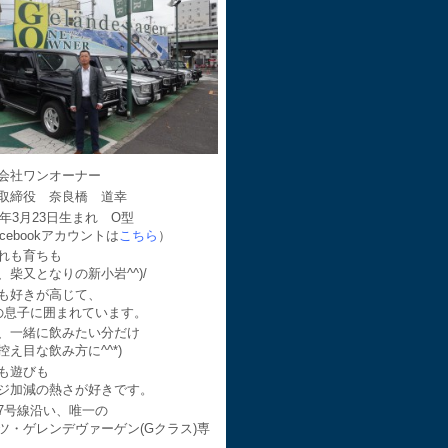
会社ワンオーナー
取締役 奈良橋 道幸
64年3月23日生まれ O型
acebookアカウントは
こちら
）
れも育ちも
、柴又となりの新小岩^^)/
も好きが高じて、
の息子に囲まれています。
、一緒に飲みたい分だけ
控え目な飲み方に^^*)
も遊びも
ジ加減の熱さが好きです。
7号線沿い、唯一の
ツ・ゲレンデヴァーゲン(Gクラス)専