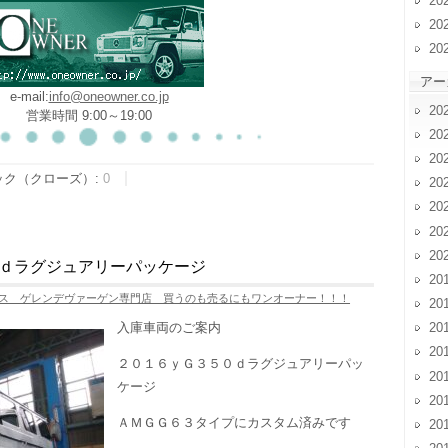
20
20
20
アー
e-mail:
info@oneowner.co.jp
20
営業時間 9:00～19:00
20
20
ック（クローズ）:
0
20
20
20
20
ｄラグジュアリーパッケージ
20
ス ゲレンデヴァーゲン専門店 買うのも売るにもワンオーナー！！！
20
入庫車両のご案内
20
20
２０１６ｙＧ３５０ｄラグジュアリーパッ
20
ケージ
20
ＡＭＧＧ６３タイプにカスタム済みです
20