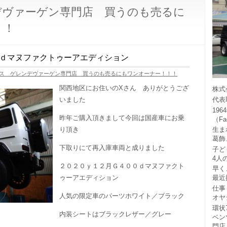
デヴァーゲン専門店 買うのも売るに
！！
ｄマヌファクトゥーアエディション
ス ゲレンデヴァーゲン専門店 買うのも売るにもワンオーナー！！！
関西地区にお住いのXさん ありがとうござ
株式
代表
いました
19
昨年ご購入頂きまして今回は国産車にお乗
（F
生ま
り頂き
葛飾
下取りにて再入庫車両と成りました
子ど
4人
２０２０ｙ１２月Ｇ４００ｄマヌファクト
早く
最近
ゥーアエディション
仕事
人気の限定車のパーツホワイト／ブラック
オヤ
環状
内装シートはブラックレザー／グレー
ベン
門店