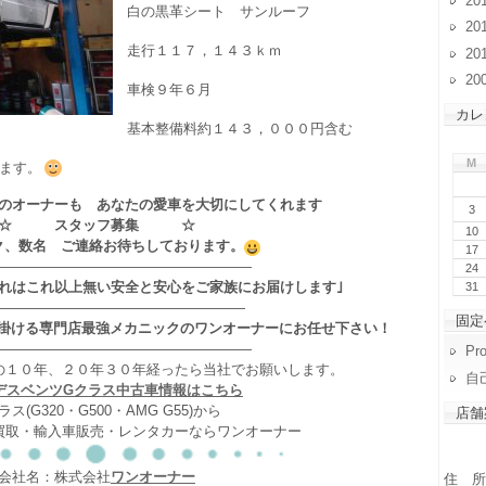
20
白の黒革シート サンルーフ
20
走行１１７，１４３ｋｍ
20
20
車検９年６月
カレ
基本整備料約１４３，０００円含む
M
ます。
のオーナーも あなたの愛車を大切にしてくれます
3
☆ スタッフ募集 ☆
10
ク、数名 ご連絡お待ちしております。
17
——————————————————
24
それはこれ以上無い安全と安心をご家族にお届けします｣
31
——————————————————
固定
掛ける専門店最強メカニックのワンオーナーにお任せ下さい！
——————————————————
Pro
の１０年、２０年３０年経ったら当社でお願いします。
自
デスベンツGクラス中古車情報はこちら
ラス(G320・G500・AMG G55)から
店舗
買取・輸入車販売・レンタカーならワンオーナー
会社名：株式会社
ワンオーナー
住 所