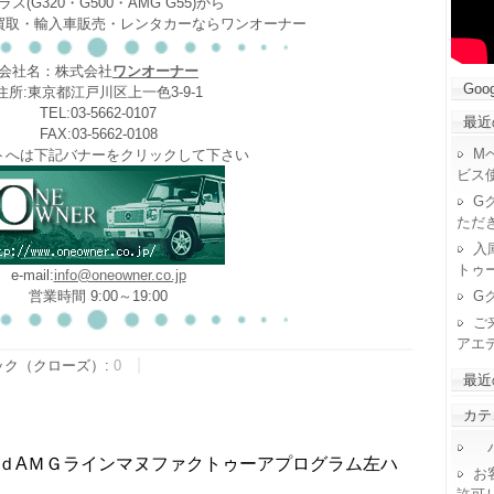
ラス(G320・G500・AMG G55)から
買取・輸入車販売・レンタカーならワンオーナー
会社名：株式会社
ワンオーナー
Goog
住所:東京都江戸川区上一色3-9-1
TEL:03-5662-0107
最近
FAX:03-5662-0108
M
トへは下記バナーをクリックして下さい
ビス
G
ただ
入
トゥ
e-mail:
info@oneowner.co.jp
G
営業時間 9:00～19:00
ご
アエ
ック（クローズ）:
0
最近
カテ
パ
ｄAＭＧラインマヌファクトゥーアプログラム左ハ
お