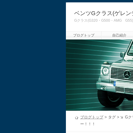
ベンツGクラス(ゲレン
Gクラス(G320・G500・AMG
ブログトップ
自己紹介
ブログトップ
> タグ >
Gク
ー！！！