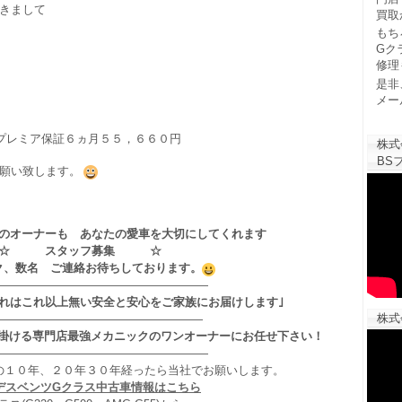
きまして
買取
もち
Gク
修理
是非
メー
プレミア保証６ヵ月５５，６６０円
株式
BSフ
願い致します。
のオーナーも あなたの愛車を大切にしてくれます
☆ スタッフ募集 ☆
ク、数名 ご連絡お待ちしております。
——————————————————
それはこれ以上無い安全と安心をご家族にお届けします｣
株式
——————————————————
掛ける専門店最強メカニックのワンオーナーにお任せ下さい！
——————————————————
の１０年、２０年３０年経ったら当社でお願いします。
デスベンツGクラス中古車情報はこちら