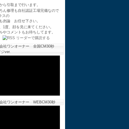
から引取まで行います。
ろん修理も自社認証工場完備なので
ラスの
も勿論 お任せ下さい。
、1度、顔を見に来てください。
ルやコメントもお待ちしてます。
会社ワンオーナー 全国CM30秒
ジver.
会社ワンオーナー WEBCM30秒