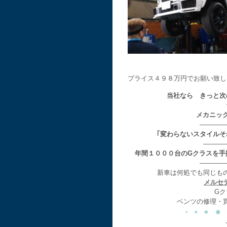
プライス４９８万円でお願い致し
当社なら きっと次
メカニッ
————
｢変わらないスタイル
———
年間１０００台のGクラスを手
————
新車は何処でも同じも
メルセ
Gク
ベンツの修理・