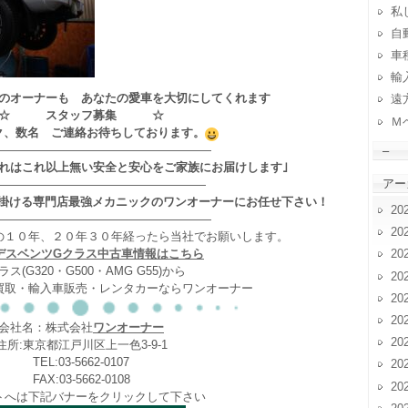
私
自動
車
輸
のオーナーも あなたの愛車を大切にしてくれます
遠
☆ スタッフ募集 ☆
Ｍ
ク、数名 ご連絡お待ちしております。
——————————————————
–
それはこれ以上無い安全と安心をご家族にお届けします｣
アー
——————————————————
掛ける専門店最強メカニックのワンオーナーにお任せ下さい！
20
——————————————————
20
の１０年、２０年３０年経ったら当社でお願いします。
デスベンツGクラス中古車情報はこちら
20
ラス(G320・G500・AMG G55)から
20
買取・輸入車販売・レンタカーならワンオーナー
20
20
会社名：株式会社
ワンオーナー
20
住所:東京都江戸川区上一色3-9-1
TEL:03-5662-0107
20
FAX:03-5662-0108
20
トへは下記バナーをクリックして下さい