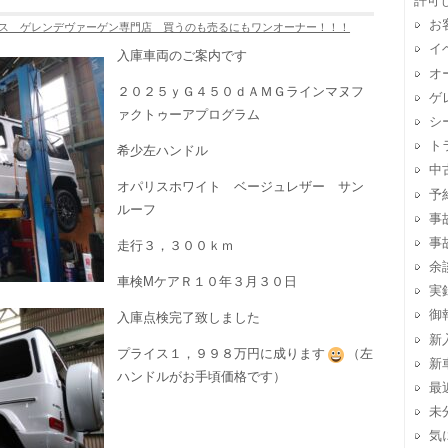
許可
お
ス ゲレンデヴァーゲン専門店 買うのも売るにもワンオーナー！！！
イ
入庫車両のご案内です
オ
２０２５ｙＧ４５０ｄＡＭＧラインマヌフ
ゲ
ァクトゥーアプログラム
シ
ト
希少左ハンドル
中
オパリスホワイト ベージュレザー サン
予
ルーフ
事
事
走行３，３００ｋｍ
余
車検MケアＲ１０年３月３０日
実
御
入庫点検完了致しました
新
プライス１，９９８万円に成ります
（左
新
ハンドルがお手頃価格です）
最
未
気