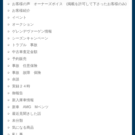
お客様の声 オーナーズボイス (掲載を許可して下さったお客様のみ)
お客様紹介
イベント
オークション
ゲレンデヴァーゲン情報
シーズンキャンペーン
トラブル 事故
中古車査定金額
予約販売
事故 任意保険
事故 故障 保険
余談
実録２４時
御報告
新入庫車情報
新車 AMG Mベンツ
最近見聞きした話
未分類
気になる商品
私し事