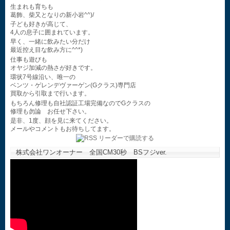
生まれも育ちも
葛飾、柴又となりの新小岩^^)/
子ども好きが高じて、
4人の息子に囲まれています。
早く、一緒に飲みたい分だけ
最近控え目な飲み方に^^*)
仕事も遊びも
オヤジ加減の熱さが好きです。
環状7号線沿い、唯一の
ベンツ・ゲレンデヴァーゲン(Gクラス)専門店
買取から引取まで行います。
もちろん修理も自社認証工場完備なのでGクラスの
修理も勿論 お任せ下さい。
是非、1度、顔を見に来てください。
メールやコメントもお待ちしてます。
株式会社ワンオーナー 全国CM30秒 BSフジver.