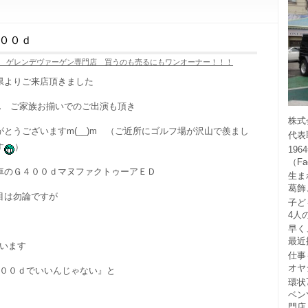
００ｄ
 ゲレンデヴァーゲン専門店 買うのも売るにもワンオーナー！！！
県よりご来店頂きました
ん ご家族お揃いでのご出演も頂き
株式
がとうございますm(__)m （ご近所にゴルフ場が沢山で羨まし
代表
す
）
19
（F
車のＧ４００ｄマヌファクトゥーアＥＤ
生ま
葛飾
目は勿論ですが
子ど
4人
早く
最近
います
仕事
オヤ
００ｄでいいんじゃない』と
環状
ベン
門店