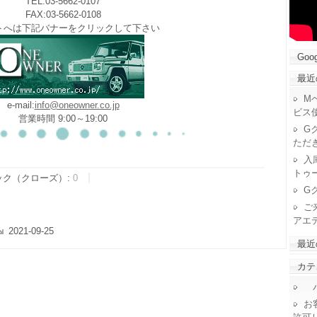
TEL:03-5662-0107
FAX:03-5662-0108
トへは下記バナーをクリックして下さい
Goog
最近
M
e-mail:
info@oneowner.co.jp
ビス
営業時間 9:00～19:00
G
ただ
入
トゥ
ック（クローズ）:
0
G
ご
アエ
2021-09-25
最近
カテ
パ
お