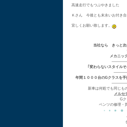
高速走行でもつぶやきました
Ｋさん 今後とも末永いお付き合
宜しくお願い致します。
当社なら きっと次
メカニッ
————
｢変わらないスタイル
———
年間１０００台のGクラスを手
————
新車は何処でも同じも
メルセ
Gク
ベンツの修理・