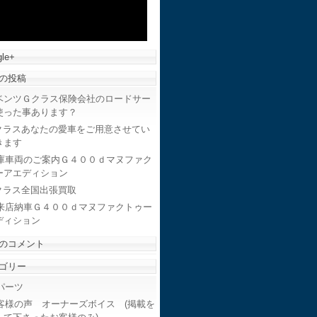
le+
の投稿
ベンツＧクラス保険会社のロードサー
使った事あります？
クラスあなたの愛車をご用意させてい
きます
庫車両のご案内Ｇ４００ｄマヌファク
ーアエディション
クラス全国出張買取
来店納車Ｇ４００ｄマヌファクトゥー
ディション
のコメント
ゴリー
ーツ
客様の声 オーナーズボイス (掲載を