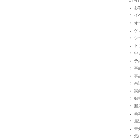
許可
お
イ
オ
ゲ
シ
ト
中
予
事
事
余
実
御
新
新
最
未
気