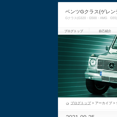
ベンツGクラス(ゲレン
Gクラス(G320・G500・AMG
ブログトップ
自己紹介
ブログトップ
> アーカイブ >