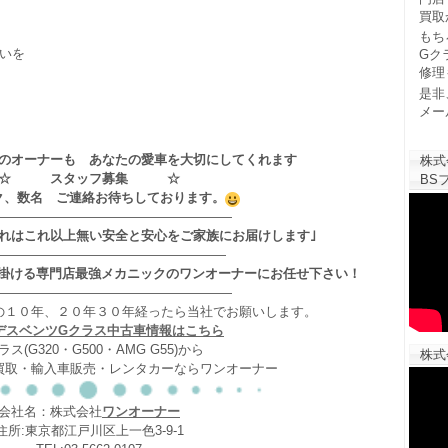
買取
もち
いを
Gク
修理
是非
メー
のオーナーも あなたの愛車を大切にしてくれます
株式
☆ スタッフ募集 ☆
BSフ
ク、数名 ご連絡お待ちしております。
——————————————————
それはこれ以上無い安全と安心をご家族にお届けします｣
——————————————————
掛ける専門店最強メカニックのワンオーナーにお任せ下さい！
——————————————————
の１０年、２０年３０年経ったら当社でお願いします。
デスベンツGクラス中古車情報はこちら
ラス(G320・G500・AMG G55)から
株式
買取・輸入車販売・レンタカーならワンオーナー
会社名：株式会社
ワンオーナー
住所:東京都江戸川区上一色3-9-1