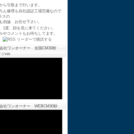
から引取まで行います。
ろん修理も自社認証工場完備なので
ラスの
も勿論 お任せ下さい。
、1度、顔を見に来てください。
ルやコメントもお待ちしてます。
会社ワンオーナー 全国CM30秒
ジver.
会社ワンオーナー WEBCM30秒