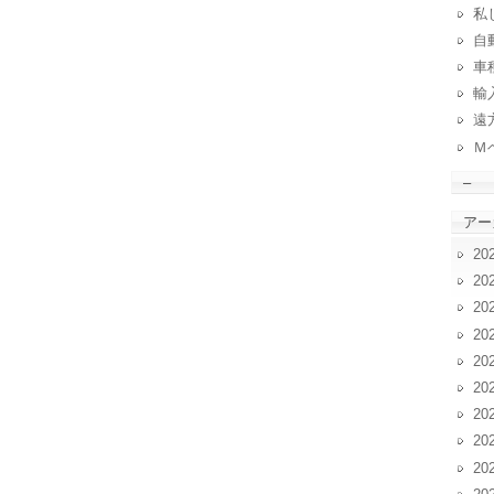
私
自動
車
輸
遠
Ｍ
–
アー
20
20
20
20
20
20
20
20
20