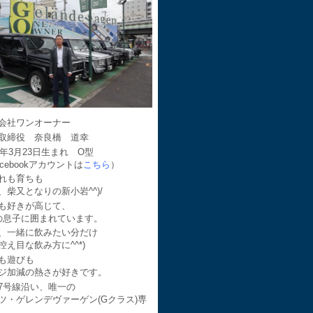
会社ワンオーナー
取締役 奈良橋 道幸
64年3月23日生まれ O型
acebookアカウントは
こちら
）
れも育ちも
、柴又となりの新小岩^^)/
も好きが高じて、
の息子に囲まれています。
、一緒に飲みたい分だけ
控え目な飲み方に^^*)
も遊びも
ジ加減の熱さが好きです。
7号線沿い、唯一の
ツ・ゲレンデヴァーゲン(Gクラス)専