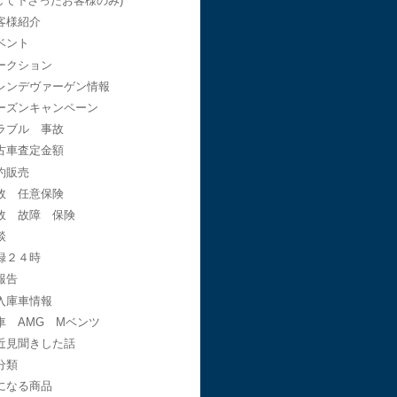
して下さったお客様のみ)
客様紹介
ベント
ークション
レンデヴァーゲン情報
ーズンキャンペーン
ラブル 事故
古車査定金額
約販売
故 任意保険
故 故障 保険
談
録２４時
報告
入庫車情報
車 AMG Mベンツ
近見聞きした話
分類
になる商品