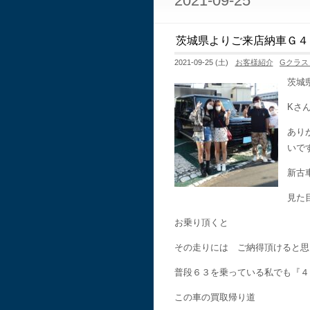
2021-09-25
茨城県よりご来店納車Ｇ４
2021-09-25 (土)
お客様紹介
Gクラス
茨城
Kさ
あり
いで
新古
見た
お乗り頂くと
その走りには ご納得頂けると思
普段６３を乗っている私でも『４
この車の買取帰り道