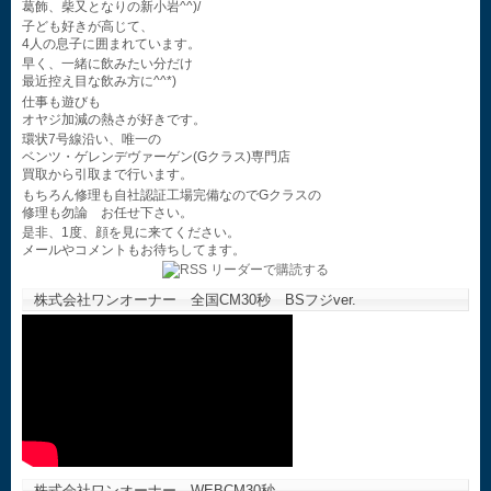
葛飾、柴又となりの新小岩^^)/
子ども好きが高じて、
4人の息子に囲まれています。
早く、一緒に飲みたい分だけ
最近控え目な飲み方に^^*)
仕事も遊びも
オヤジ加減の熱さが好きです。
環状7号線沿い、唯一の
ベンツ・ゲレンデヴァーゲン(Gクラス)専門店
買取から引取まで行います。
もちろん修理も自社認証工場完備なのでGクラスの
修理も勿論 お任せ下さい。
是非、1度、顔を見に来てください。
メールやコメントもお待ちしてます。
株式会社ワンオーナー 全国CM30秒 BSフジver.
株式会社ワンオーナー WEBCM30秒