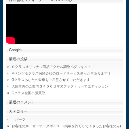
Google+
最近の投稿
Ｇクラスオリジナル商品アクセル調整ペダルキット
MベンツＧクラス保険会社のロードサービス使った事あります？
Gクラスあなたの愛車をご用意させていただきます
入庫車両のご案内Ｇ４００ｄマヌファクトゥーアエディション
Gクラス全国出張買取
最近のコメント
カテゴリー
パーツ
お客様の声 オーナーズボイス (掲載を許可して下さったお客様のみ)