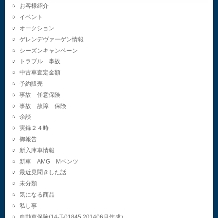
お客様紹介
イベント
オークション
ゲレンデヴァーゲン情報
シーズンキャンペーン
トラブル 事故
中古車査定金額
予約販売
事故 任意保険
事故 故障 保険
余談
実録２４時
御報告
新入庫車情報
新車 AMG Mベンツ
最近見聞きした話
未分類
気になる商品
私し事
自動車保険(14-T-01845.201406月作成）