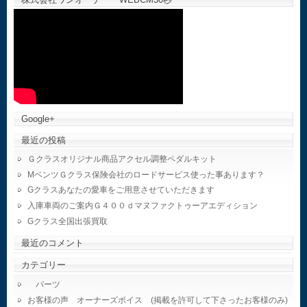
Google+
最近の投稿
Ｇクラスオリジナル商品アクセル調整ペダルキット
MベンツＧクラス保険会社のロードサービス使った事あります？
Gクラスあなたの愛車をご用意させていただきます
入庫車両のご案内Ｇ４００ｄマヌファクトゥーアエディション
Gクラス全国出張買取
最近のコメント
カテゴリー
パーツ
お客様の声 オーナーズボイス (掲載を許可して下さったお客様のみ)