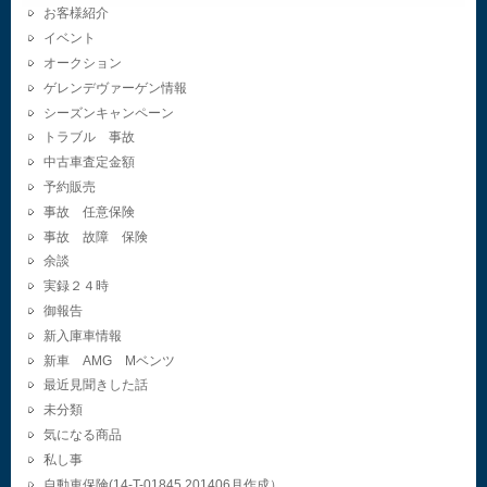
お客様紹介
イベント
オークション
ゲレンデヴァーゲン情報
シーズンキャンペーン
トラブル 事故
中古車査定金額
予約販売
事故 任意保険
事故 故障 保険
余談
実録２４時
御報告
新入庫車情報
新車 AMG Mベンツ
最近見聞きした話
未分類
気になる商品
私し事
自動車保険(14-T-01845.201406月作成）