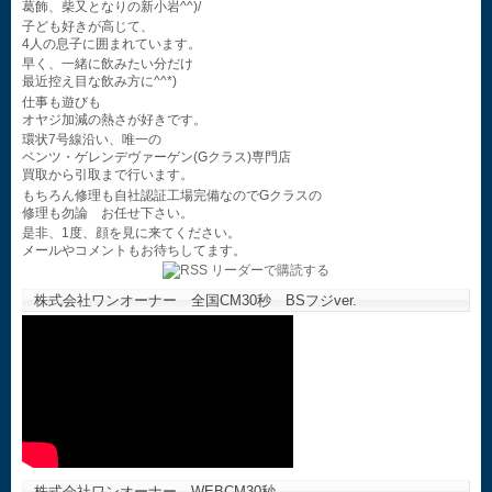
葛飾、柴又となりの新小岩^^)/
子ども好きが高じて、
4人の息子に囲まれています。
早く、一緒に飲みたい分だけ
最近控え目な飲み方に^^*)
仕事も遊びも
オヤジ加減の熱さが好きです。
環状7号線沿い、唯一の
ベンツ・ゲレンデヴァーゲン(Gクラス)専門店
買取から引取まで行います。
もちろん修理も自社認証工場完備なのでGクラスの
修理も勿論 お任せ下さい。
是非、1度、顔を見に来てください。
メールやコメントもお待ちしてます。
株式会社ワンオーナー 全国CM30秒 BSフジver.
株式会社ワンオーナー WEBCM30秒