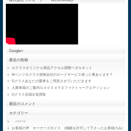
Google+
最近の投稿
Ｇクラスオリジナル商品アクセル調整ペダルキット
MベンツＧクラス保険会社のロードサービス使った事あります？
Gクラスあなたの愛車をご用意させていただきます
入庫車両のご案内Ｇ４００ｄマヌファクトゥーアエディション
Gクラス全国出張買取
最近のコメント
カテゴリー
パーツ
お客様の声 オーナーズボイス (掲載を許可して下さったお客様のみ)