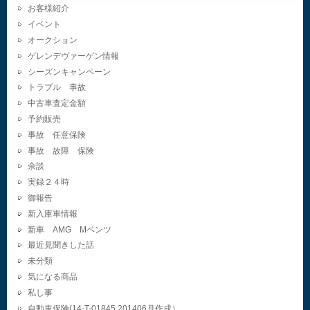
お客様紹介
イベント
オークション
ゲレンデヴァーゲン情報
シーズンキャンペーン
トラブル 事故
中古車査定金額
予約販売
事故 任意保険
事故 故障 保険
余談
実録２４時
御報告
新入庫車情報
新車 AMG Mベンツ
最近見聞きした話
未分類
気になる商品
私し事
自動車保険(14-T-01845.201406月作成）