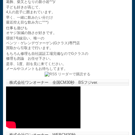
葛飾、柴又となりの新小岩^^)/
子ども好きが高じて、
4人の息子に囲まれています。
早く、一緒に飲みたい分だけ
最近控え目な飲み方に^^*)
仕事も遊びも
オヤジ加減の熱さが好きです。
環状7号線沿い、唯一の
ベンツ・ゲレンデヴァーゲン(Gクラス)専門店
買取から引取まで行います。
もちろん修理も自社認証工場完備なのでGクラスの
修理も勿論 お任せ下さい。
是非、1度、顔を見に来てください。
メールやコメントもお待ちしてます。
株式会社ワンオーナー 全国CM30秒 BSフジver.
株式会社ワンオーナー WEBCM30秒