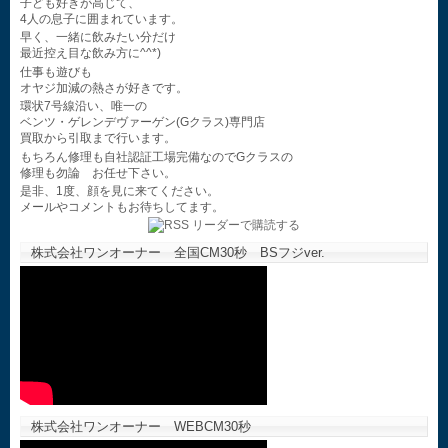
子ども好きが高じて、
4人の息子に囲まれています。
早く、一緒に飲みたい分だけ
最近控え目な飲み方に^^*)
仕事も遊びも
オヤジ加減の熱さが好きです。
環状7号線沿い、唯一の
ベンツ・ゲレンデヴァーゲン(Gクラス)専門店
買取から引取まで行います。
もちろん修理も自社認証工場完備なのでGクラスの
修理も勿論 お任せ下さい。
是非、1度、顔を見に来てください。
メールやコメントもお待ちしてます。
株式会社ワンオーナー 全国CM30秒 BSフジver.
株式会社ワンオーナー WEBCM30秒