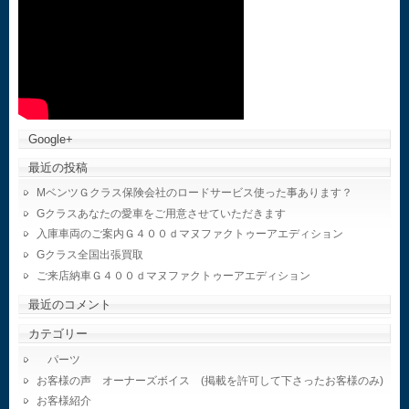
Google+
最近の投稿
MベンツＧクラス保険会社のロードサービス使った事あります？
Gクラスあなたの愛車をご用意させていただきます
入庫車両のご案内Ｇ４００ｄマヌファクトゥーアエディション
Gクラス全国出張買取
ご来店納車Ｇ４００ｄマヌファクトゥーアエディション
最近のコメント
カテゴリー
パーツ
お客様の声 オーナーズボイス (掲載を許可して下さったお客様のみ)
お客様紹介