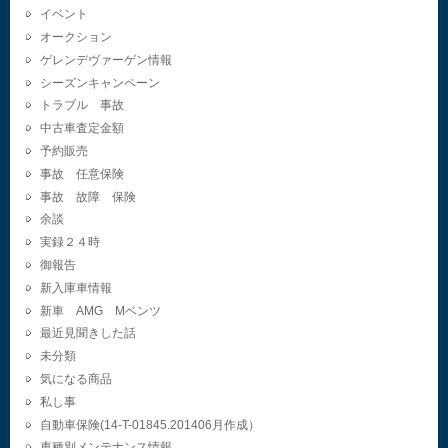
イベント
オークション
ゲレンデヴァーゲン情報
シーズンキャンペーン
トラブル 事故
中古車査定金額
予約販売
事故 任意保険
事故 故障 保険
余談
実録２４時
御報告
新入庫車情報
新車 AMG Mベンツ
最近見聞きした話
未分類
気になる商品
私し事
自動車保険(14-T-01845.201406月作成）
車種別メンテナンス情報