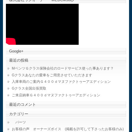
Google+
最近の投稿
MベンツＧクラス保険会社のロードサービス使った事あります？
Gクラスあなたの愛車をご用意させていただきます
入庫車両のご案内Ｇ４００ｄマヌファクトゥーアエディション
Gクラス全国出張買取
ご来店納車Ｇ４００ｄマヌファクトゥーアエディション
最近のコメント
カテゴリー
パーツ
お客様の声 オーナーズボイス (掲載を許可して下さったお客様のみ)