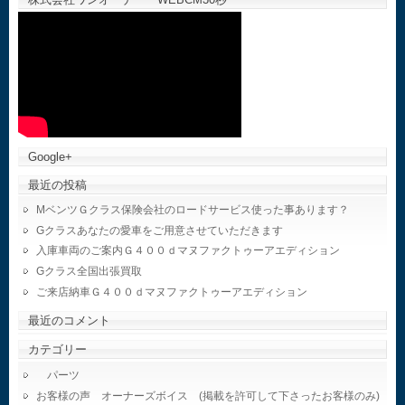
Google+
最近の投稿
MベンツＧクラス保険会社のロードサービス使った事あります？
Gクラスあなたの愛車をご用意させていただきます
入庫車両のご案内Ｇ４００ｄマヌファクトゥーアエディション
Gクラス全国出張買取
ご来店納車Ｇ４００ｄマヌファクトゥーアエディション
最近のコメント
カテゴリー
パーツ
お客様の声 オーナーズボイス (掲載を許可して下さったお客様のみ)