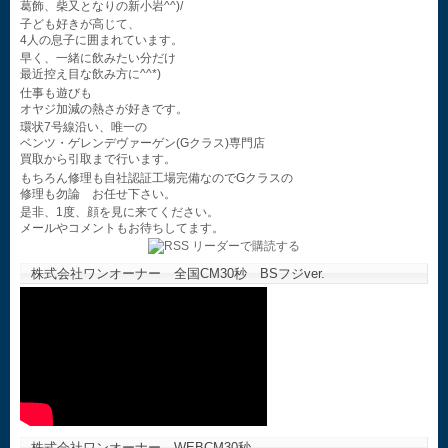
葛飾、柴又となりの新小岩^^)/
子ども好きが高じて、
4人の息子に囲まれています。
早く、一緒に飲みたい分だけ
最近控え目な飲み方に^^*)
仕事も遊びも
オヤジ加減の熱さが好きです。
環状7号線沿い、唯一の
ベンツ・ゲレンデヴァーゲン(Gクラス)専門店
買取から引取まで行います。
もちろん修理も自社認証工場完備なのでGクラスの
修理も勿論 お任せ下さい。
是非、1度、顔を見に来てください。
メールやコメントもお待ちしてます。
株式会社ワンオーナー 全国CM30秒 BSフジver.
株式会社ワンオーナー WEBCM30秒