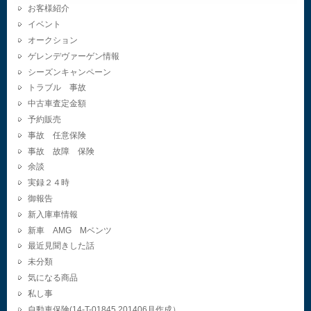
お客様紹介
イベント
オークション
ゲレンデヴァーゲン情報
シーズンキャンペーン
トラブル 事故
中古車査定金額
予約販売
事故 任意保険
事故 故障 保険
余談
実録２４時
御報告
新入庫車情報
新車 AMG Mベンツ
最近見聞きした話
未分類
気になる商品
私し事
自動車保険(14-T-01845.201406月作成）