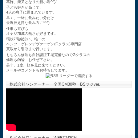
葛飾、柴又となりの新小岩^^)/
子ども好きが高じて、
4人の息子に囲まれています。
早く、一緒に飲みたい分だけ
最近控え目な飲み方に^^*)
仕事も遊びも
オヤジ加減の熱さが好きです。
環状7号線沿い、唯一の
ベンツ・ゲレンデヴァーゲン(Gクラス)専門店
買取から引取まで行います。
もちろん修理も自社認証工場完備なのでGクラスの
修理も勿論 お任せ下さい。
是非、1度、顔を見に来てください。
メールやコメントもお待ちしてます。
株式会社ワンオーナー 全国CM30秒 BSフジver.
株式会社ワンオーナー WEBCM30秒