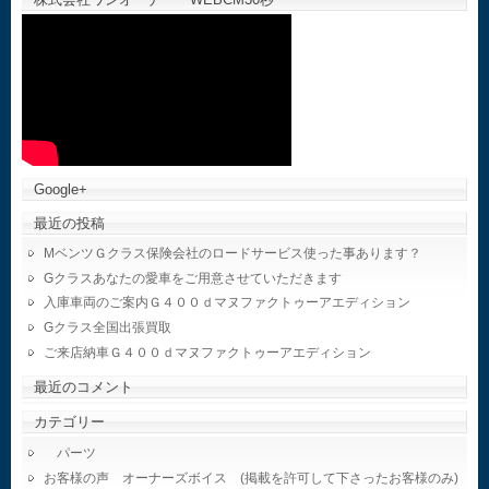
Google+
最近の投稿
MベンツＧクラス保険会社のロードサービス使った事あります？
Gクラスあなたの愛車をご用意させていただきます
入庫車両のご案内Ｇ４００ｄマヌファクトゥーアエディション
Gクラス全国出張買取
ご来店納車Ｇ４００ｄマヌファクトゥーアエディション
最近のコメント
カテゴリー
パーツ
お客様の声 オーナーズボイス (掲載を許可して下さったお客様のみ)