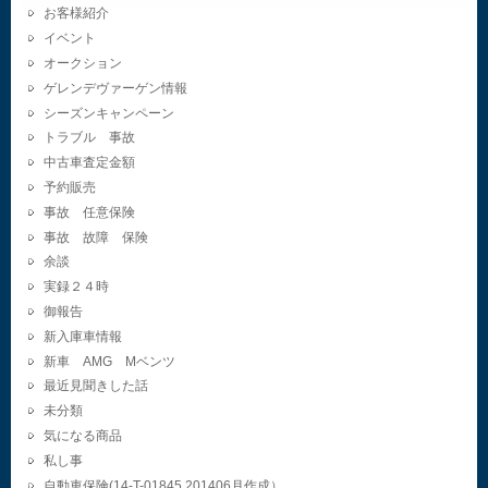
お客様紹介
イベント
オークション
ゲレンデヴァーゲン情報
シーズンキャンペーン
トラブル 事故
中古車査定金額
予約販売
事故 任意保険
事故 故障 保険
余談
実録２４時
御報告
新入庫車情報
新車 AMG Mベンツ
最近見聞きした話
未分類
気になる商品
私し事
自動車保険(14-T-01845.201406月作成）