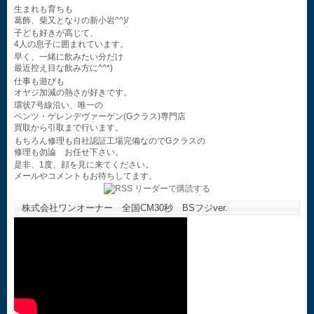
生まれも育ちも
葛飾、柴又となりの新小岩^^)/
子ども好きが高じて、
4人の息子に囲まれています。
早く、一緒に飲みたい分だけ
最近控え目な飲み方に^^*)
仕事も遊びも
オヤジ加減の熱さが好きです。
環状7号線沿い、唯一の
ベンツ・ゲレンデヴァーゲン(Gクラス)専門店
買取から引取まで行います。
もちろん修理も自社認証工場完備なのでGクラスの
修理も勿論 お任せ下さい。
是非、1度、顔を見に来てください。
メールやコメントもお待ちしてます。
株式会社ワンオーナー 全国CM30秒 BSフジver.