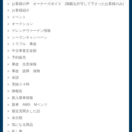
お客様の声 オーナーズボイス (掲載を許可して下さったお客様のみ)
お客様紹介
イベント
オークション
ゲレンデヴァーゲン情報
シーズンキャンペーン
トラブル 事故
中古車査定金額
予約販売
事故 任意保険
事故 故障 保険
余談
実録２４時
御報告
新入庫車情報
新車 AMG Mベンツ
最近見聞きした話
未分類
気になる商品
私し事