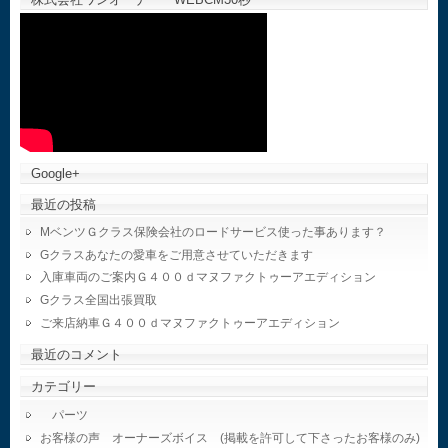
Google+
最近の投稿
MベンツＧクラス保険会社のロードサービス使った事あります？
Gクラスあなたの愛車をご用意させていただきます
入庫車両のご案内Ｇ４００ｄマヌファクトゥーアエディション
Gクラス全国出張買取
ご来店納車Ｇ４００ｄマヌファクトゥーアエディション
最近のコメント
カテゴリー
パーツ
お客様の声 オーナーズボイス (掲載を許可して下さったお客様のみ)