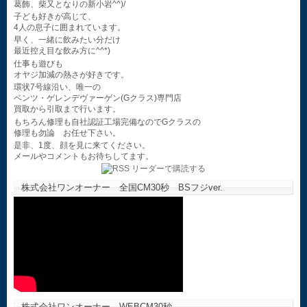
葛飾、柴又となりの新小岩^^)/
子ども好きが高じて、
4人の息子に囲まれています。
早く、一緒に飲みたい分だけ
最近控え目な飲み方に^^*)
仕事も遊びも
オヤジ加減の熱さが好きです。
環状7号線沿い、唯一の
ベンツ・ゲレンデヴァーゲン(Gクラス)専門店
買取から引取まで行います。
もちろん修理も自社認証工場完備なのでGクラスの
修理も勿論 お任せ下さい。
是非、1度、顔を見に来てください。
メールやコメントもお待ちしてます。
株式会社ワンオーナー 全国CM30秒 BSフジver.
株式会社ワンオーナー WEBCM30秒