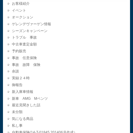
お客様紹介
イベント
オークション
ゲレンデヴァーゲン情報
シーズンキャンペーン
トラブル 事故
中古車査定金額
予約販売
事故 任意保険
事故 故障 保険
余談
実録２４時
御報告
新入庫車情報
新車 AMG Mベンツ
最近見聞きした話
未分類
気になる商品
私し事
自動車保険(14-T-01845.201406月作成）