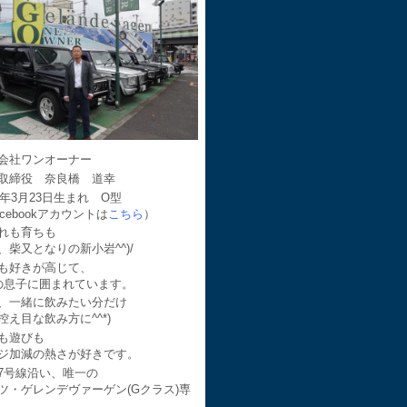
会社ワンオーナー
取締役 奈良橋 道幸
64年3月23日生まれ O型
acebookアカウントは
こちら
）
れも育ちも
、柴又となりの新小岩^^)/
も好きが高じて、
の息子に囲まれています。
、一緒に飲みたい分だけ
控え目な飲み方に^^*)
も遊びも
ジ加減の熱さが好きです。
7号線沿い、唯一の
ツ・ゲレンデヴァーゲン(Gクラス)専