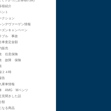
して下さったお客様のみ)
客様紹介
ベント
ークション
レンデヴァーゲン情報
ーズンキャンペーン
ラブル 事故
古車査定金額
約販売
故 任意保険
故 故障 保険
談
録２４時
報告
入庫車情報
車 AMG Mベンツ
近見聞きした話
分類
になる商品