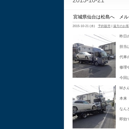
2015-10-21
宮城県仙台は松島へ メル
2015-10-21 (水)
予約販売
|
遠方のお客
昨日
担当
代車
修理
今回
Mさ
本来
なん
即効