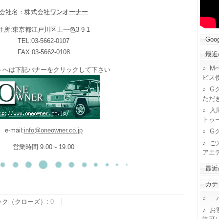
会社名：株式会社
ワンオーナー
住所:東京都江戸川区上一色3-9-1
Goog
TEL:03-5662-0107
FAX:03-5662-0108
最近
M
トへは下記バナーをクリックして下さい
ビス
G
ただ
入
トゥ
e-mail:
info@oneowner.co.jp
G
ご
営業時間 9:00～19:00
アエ
最近
カテ
パ
ック（クローズ）:
0
お