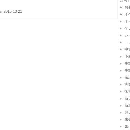
許可
お
2015-10-21
イ
オ
ゲ
シ
ト
中
予
事
事
余
実
御
新
新
最
未
気