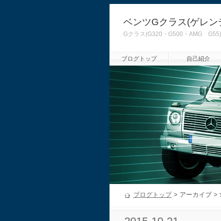
ベンツGクラス(ゲレン
Gクラス(G320・G500・AMG
ブログトップ
自己紹介
ブログトップ
> アーカイブ >