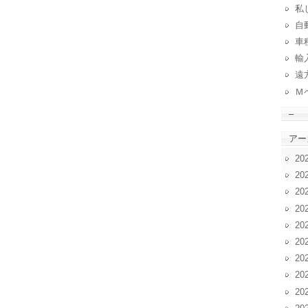
私
自動
車
輸
遠
Ｍ
–
アー
20
20
20
20
20
20
20
20
20