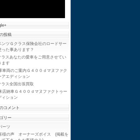
le+
の投稿
ベンツＧクラス保険会社のロードサー
使った事あります？
クラスあなたの愛車をご用意させてい
きます
庫車両のご案内Ｇ４００ｄマヌファク
ーアエディション
クラス全国出張買取
来店納車Ｇ４００ｄマヌファクトゥー
ディション
のコメント
ゴリー
ーツ
客様の声 オーナーズボイス (掲載を