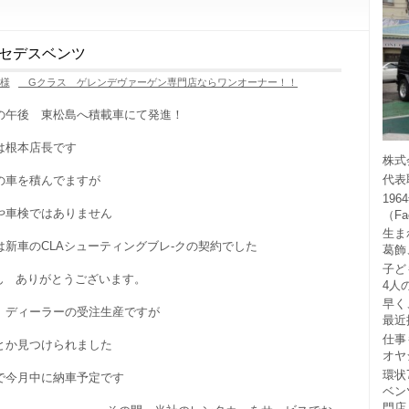
セデスベンツ
様
Gクラス ゲレンデヴァーゲン専門店ならワンオーナー！！
の午後 東松島へ積載車にて発進！
は根本店長です
株式
代表
の車を積んでますが
19
や車検ではありません
（F
生ま
は新車のCLAシューティングブレ-クの契約でした
葛飾
子ど
ん ありがとうございます。
4人
早く
 ディーラーの受注生産ですが
最近
仕事
とか見つけられました
オヤ
環状
で今月中に納車予定です
ベン
門店