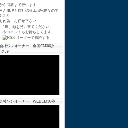
から引取まで行います。
ろん修理も自社認証工場完備なので
ラスの
も勿論 お任せ下さい。
、1度、顔を見に来てください。
ルやコメントもお待ちしてます。
会社ワンオーナー 全国CM30秒
ジver.
会社ワンオーナー WEBCM30秒