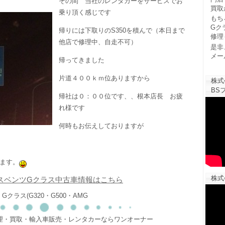
その間 当社のレンタカーをサービスでお
買取
乗り頂く感じです
もち
Gク
帰りには下取りのS350を積んで（本日まで
修理
他店で修理中、自走不可）
是非
メー
帰ってきました
片道４００ｋｍ位ありますから
株式
BSフ
帰社は０：００位です、、根本店長 お疲
れ様です
何時もお伝えしておりますが
ます。
株式
スベンツGクラス中古車情報はこちら
Gクラス(G320・G500・AMG
修理・買取・輸入車販売・レンタカーならワンオーナー