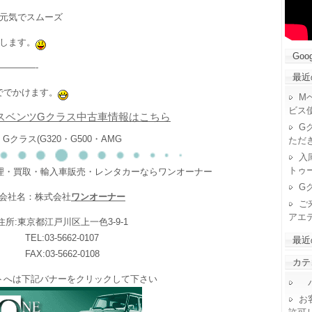
元気でスムーズ
します。
Goog
————-
最近
ででかけます。
M
ビス
スベンツGクラス中古車情報はこちら
G
Gクラス(G320・G500・AMG
ただ
入
トゥ
修理・買取・輸入車販売・レンタカーならワンオーナー
G
会社名：株式会社
ワンオーナー
ご
アエ
住所:東京都江戸川区上一色3-9-1
TEL:03-5662-0107
最近
FAX:03-5662-0108
カテ
トへは下記バナーをクリックして下さい
パ
お