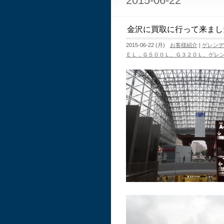
2015-06-22
金沢に買取に行って来まし
2015-06-22 (月)
お客様紹介
|
ゲレンデ
ＥＬ，Ｇ５００Ｌ、Ｇ３２０Ｌ、ゲレ