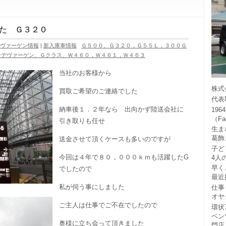
た Ｇ３２０
ヴァーゲン情報
|
新入庫車情報
Ｇ５００、Ｇ３２０，Ｇ５５Ｌ，３００Ｇ
ンデヴァーゲン、Ｇクラス、Ｗ４６０，Ｗ４６１，Ｗ４６３
当社のお客様から
株式
買取ご希望のご連絡でした
代表
納車後１．２年なら 出向かず陸送会社に
19
（F
引き取りも任せ
生ま
葛飾
送金させて頂くケースも多いのですが
子ど
今回は４年で８０，０００ｋｍも活躍したG
4人
早く
でしたので
最近
私が伺う事にしました
仕事
オヤ
ご主人は仕事でご不在でしたので
環状
ベン
奥様に立ち会って頂きました
門店