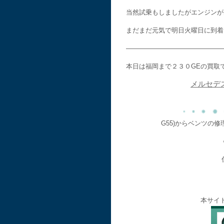
当然試乗もしましたがエンジンが
まだまだ元気で明日火曜日に到着
———————————————
本日は福岡まで２３０GEの買取
メルセデ
G55)からベンツの
本サイ