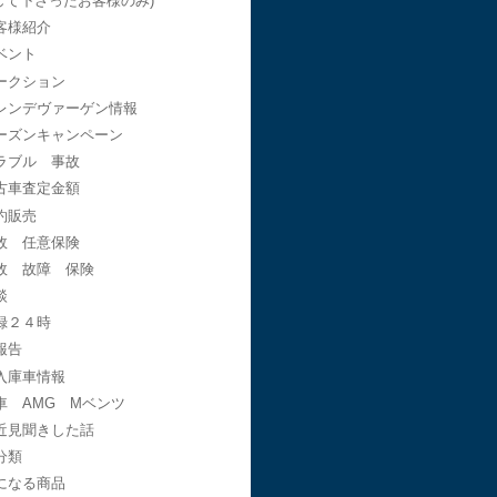
して下さったお客様のみ)
客様紹介
ベント
ークション
レンデヴァーゲン情報
ーズンキャンペーン
ラブル 事故
古車査定金額
約販売
故 任意保険
故 故障 保険
談
録２４時
報告
入庫車情報
車 AMG Mベンツ
近見聞きした話
分類
になる商品