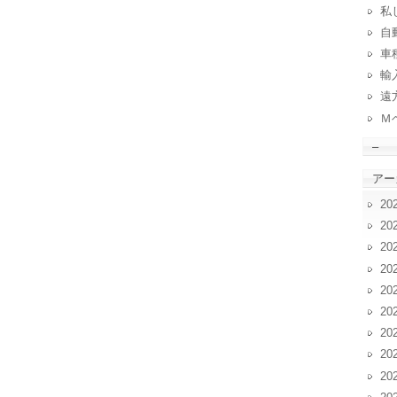
私
自動
車
輸
遠
Ｍ
–
アー
20
20
20
20
20
20
20
20
20