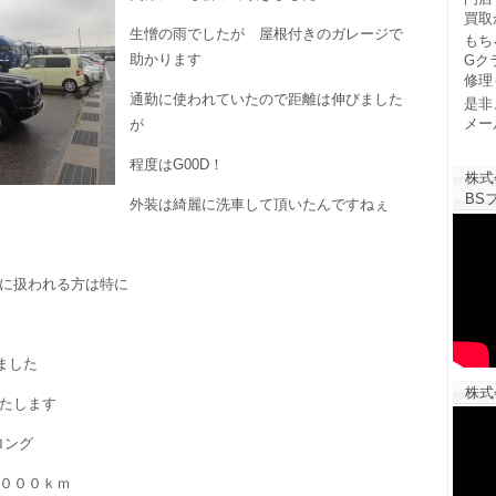
買取
生憎の雨でしたが 屋根付きのガレージで
もち
助かります
Gク
修理
通勤に使われていたので距離は伸びました
是非
メー
が
程度はG00D！
株式
BSフ
外装は綺麗に洗車して頂いたんですねぇ
に扱われる方は特に
ました
株式
たします
ロング
０００ｋｍ