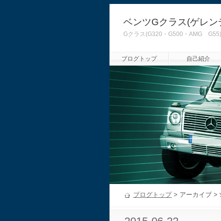
ベンツGクラス(ゲレン
Gクラス(G320・G500・AMG
ブログトップ
自己紹介
ブログトップ
> アーカイブ >