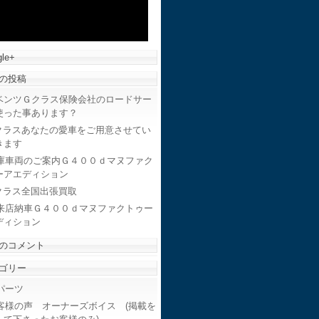
le+
の投稿
ベンツＧクラス保険会社のロードサー
使った事あります？
クラスあなたの愛車をご用意させてい
きます
庫車両のご案内Ｇ４００ｄマヌファク
ーアエディション
クラス全国出張買取
来店納車Ｇ４００ｄマヌファクトゥー
ディション
のコメント
ゴリー
ーツ
客様の声 オーナーズボイス (掲載を