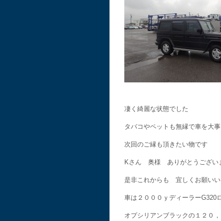
凄く綺麗な状態でした
タバコやペットも無縁で車を大事
次回のご縁も頂きたい物です
Kさん 奥様 ありがとうござい
是非これからも 宜しくお願いい
車は２０００ｙディーラーG320
オプシリアンブラックの１２０，