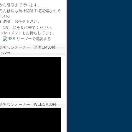
から引取まで行います。
ろん修理も自社認証工場完備なので
ラスの
も勿論 お任せ下さい。
、1度、顔を見に来てください。
ルやコメントもお待ちしてます。
会社ワンオーナー 全国CM30秒
ジver.
会社ワンオーナー WEBCM30秒