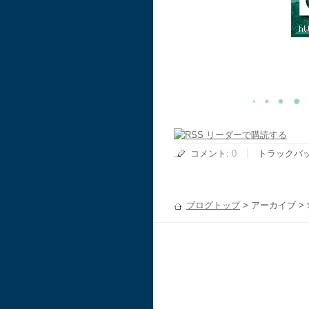
コメント
:
0
トラックバ
ブログトップ
> アーカイブ >