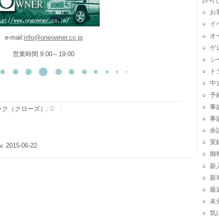
許可
お
イ
オ
e-mail:
info@oneowner.co.jp
ゲ
営業時間 9:00～19:00
シ
ト
中
予
事
ック（クローズ）:
0
事
余
実
2015-06-22
御
新
新
最
未
気