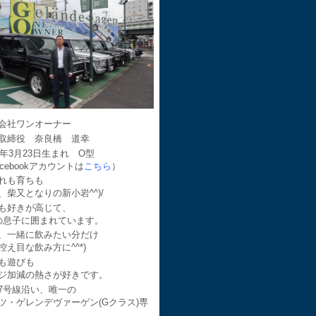
会社ワンオーナー
取締役 奈良橋 道幸
64年3月23日生まれ O型
acebookアカウントは
こちら
）
れも育ちも
、柴又となりの新小岩^^)/
も好きが高じて、
の息子に囲まれています。
、一緒に飲みたい分だけ
控え目な飲み方に^^*)
も遊びも
ジ加減の熱さが好きです。
7号線沿い、唯一の
ツ・ゲレンデヴァーゲン(Gクラス)専