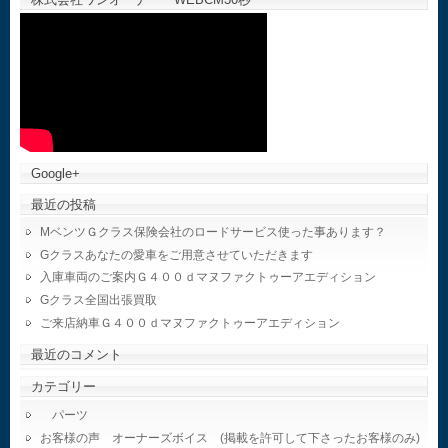
Google+
最近の投稿
MベンツＧクラス保険会社のロードサービス使った事あります？
Gクラスあなたの愛車をご用意させていただきます
入庫車両のご案内Ｇ４００ｄマヌファクトゥーアエディション
Gクラス全国出張買取
ご来店納車Ｇ４００ｄマヌファクトゥーアエディション
最近のコメント
カテゴリー
パーツ
お客様の声 オーナーズボイス (掲載を許可して下さったお客様のみ)