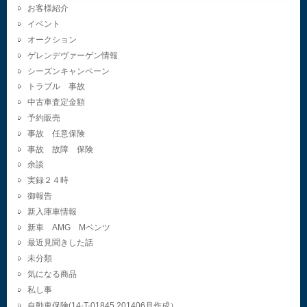
お客様紹介
イベント
オークション
ゲレンデヴァーゲン情報
シーズンキャンペーン
トラブル 事故
中古車査定金額
予約販売
事故 任意保険
事故 故障 保険
余談
実録２４時
御報告
新入庫車情報
新車 AMG Mベンツ
最近見聞きした話
未分類
気になる商品
私し事
自動車保険(14-T-01845.201406月作成）