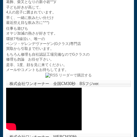
葛飾、柴又となりの新小岩^^)/
子ども好きが高じて、
4人の息子に囲まれています。
早く、一緒に飲みたい分だけ
最近控え目な飲み方に^^*)
仕事も遊びも
オヤジ加減の熱さが好きです。
環状7号線沿い、唯一の
ベンツ・ゲレンデヴァーゲン(Gクラス)専門店
買取から引取まで行います。
もちろん修理も自社認証工場完備なのでGクラスの
修理も勿論 お任せ下さい。
是非、1度、顔を見に来てください。
メールやコメントもお待ちしてます。
株式会社ワンオーナー 全国CM30秒 BSフジver.
株式会社ワンオーナー WEBCM30秒