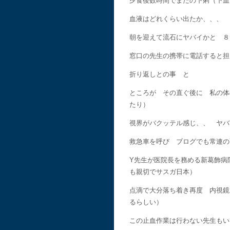
夕食後数時間でまたの下痢（下血
血液はどれくらい出たか、、、
朝を迎えて流石にヤバイかと ８
窓口の先生の携帯に電話すると担
折り返しとの事 と
ところが その直ぐ後に 私の体
たり）
視界がバクッテル感じ、、 ヤバ
救急車を呼び ブログでも常連の
Y先生が医院長を務める新葛飾病
も親切でサスガ日本）
点滴で大分落ち着き再度 内視鏡
るらしい）
この止血作業は行わない先生もい