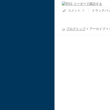
コメント
:
0
トラックバ
ブログトップ
> アーカイブ >