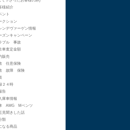
して下さったお客様のみ)
客様紹介
ベント
ークション
レンデヴァーゲン情報
ーズンキャンペーン
ラブル 事故
古車査定金額
約販売
故 任意保険
故 故障 保険
談
録２４時
報告
入庫車情報
車 AMG Mベンツ
近見聞きした話
分類
になる商品