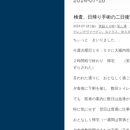
2014-07-18
検査、日帰り手術の二日後
2014-07-18 (金)
実録２４時
|
私し事
ゲレンデヴァーゲン、Ｇクラス、Ｗ４
ちぃっと まいりました、、
今週火曜日１６：００に大腸内視
２時間程で終わり 帰宅 （実
ずらされた）
言われた通りに おとなしく過ご
夕食後に下痢を催し 数回トイレ
でも 医者の案内に数日は血液が
特に気にせず 翌日は普通に仕事
おとなしく帰宅（一週間は禁酒と