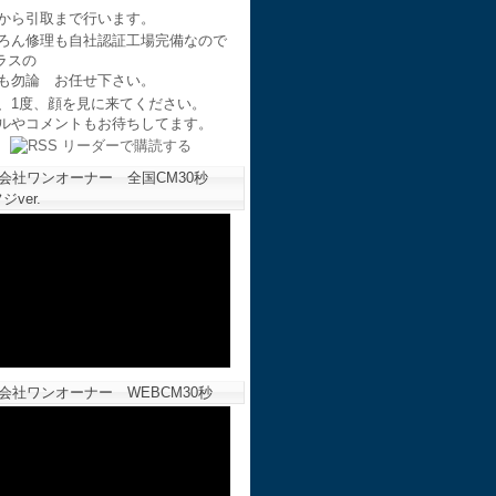
から引取まで行います。
ろん修理も自社認証工場完備なので
ラスの
も勿論 お任せ下さい。
、1度、顔を見に来てください。
ルやコメントもお待ちしてます。
会社ワンオーナー 全国CM30秒
ジver.
会社ワンオーナー WEBCM30秒