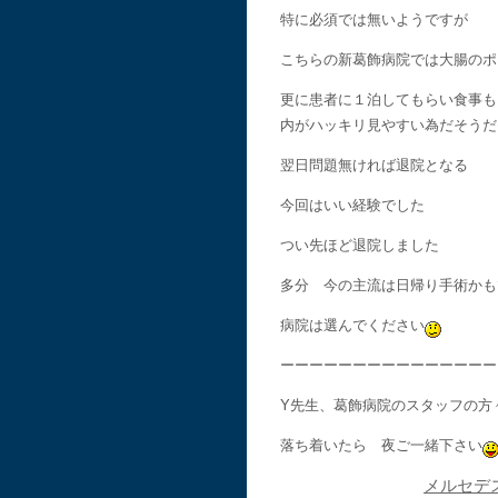
特に必須では無いようですが
こちらの新葛飾病院では大腸のポ
更に患者に１泊してもらい食事も
内がハッキリ見やすい為だそうだ
翌日問題無ければ退院となる
今回はいい経験でした
つい先ほど退院しました
多分 今の主流は日帰り手術かも
病院は選んでください
ーーーーーーーーーーーーーーー
Y先生、葛飾病院のスタッフの方
落ち着いたら 夜ご一緒下さい
メルセデ