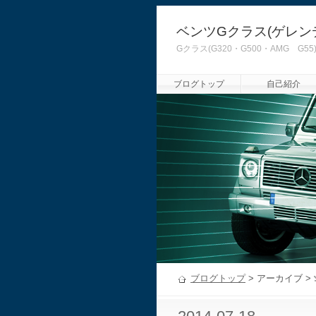
ベンツGクラス(ゲレン
Gクラス(G320・G500・AMG
ブログトップ
自己紹介
ブログトップ
> アーカイブ >