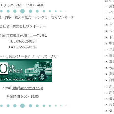
許可
Gクラス(G320・G500・AMG
お
イ
修理・買取・輸入車販売・レンタカーならワンオーナー
オ
ゲ
会社名：株式会社
ワンオーナー
シ
住所:東京都江戸川区上一色3-9-1
ト
TEL:03-5662-0107
中
FAX:03-5662-0108
予
事
トへは下記バナーをクリックして下さい
事
余
実
御
新
e-mail:
info@oneowner.co.jp
新
営業時間 9:00～19:00
最
未
気