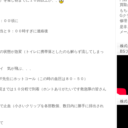
）を催し朝までに１０回以上か、、
買取
もち
Gク
修理
：００頃に
是非
当と９：００時すぎに連絡後
メー
株式
BSフ
の状態が急変（トイレに携帯落としたのも解らず流してしまっ
イ 気が飛ぶ、、、
Y先生にホットコール（この時の血圧は８０－５０）
院までは１０分程で到着（ホントありがたいです救急隊の皆さん
株式
で止血（小さいクリップを各部数個、数日内に勝手に排出され
て