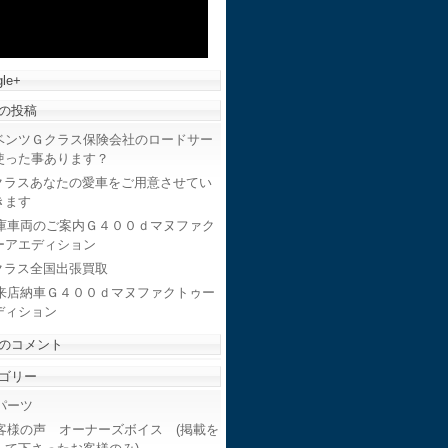
le+
の投稿
ベンツＧクラス保険会社のロードサー
使った事あります？
クラスあなたの愛車をご用意させてい
きます
庫車両のご案内Ｇ４００ｄマヌファク
ーアエディション
クラス全国出張買取
来店納車Ｇ４００ｄマヌファクトゥー
ディション
のコメント
ゴリー
ーツ
客様の声 オーナーズボイス (掲載を