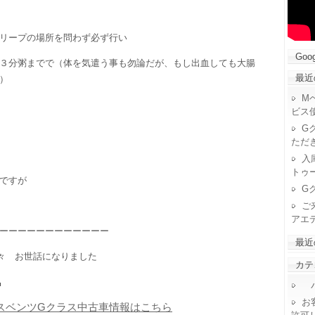
リープの場所を問わず必ず行い
Goog
３分粥までで（体を気遣う事も勿論だが、もし出血しても大腸
最近
）
M
ビス
G
ただ
入
トゥ
ですが
G
ご
アエ
ーーーーーーーーーーーー
最近
々 お世話になりました
カテ
パ
お
スベンツGクラス中古車情報はこちら