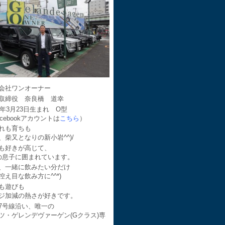
会社ワンオーナー
取締役 奈良橋 道幸
64年3月23日生まれ O型
acebookアカウントは
こちら
）
れも育ちも
、柴又となりの新小岩^^)/
も好きが高じて、
の息子に囲まれています。
、一緒に飲みたい分だけ
控え目な飲み方に^^*)
も遊びも
ジ加減の熱さが好きです。
7号線沿い、唯一の
ツ・ゲレンデヴァーゲン(Gクラス)専