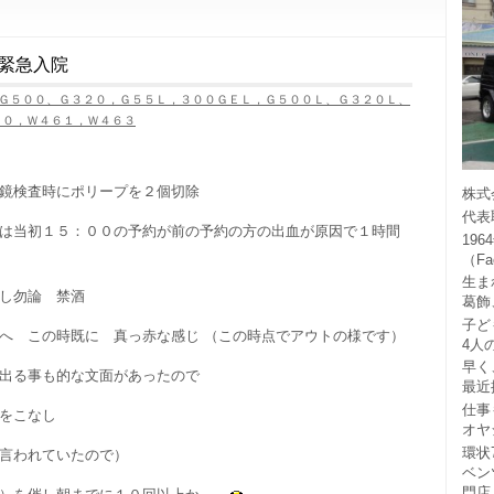
緊急入院
Ｇ５００、Ｇ３２０，Ｇ５５Ｌ，３００ＧＥＬ，Ｇ５００Ｌ、Ｇ３２０Ｌ、
６０，Ｗ４６１，Ｗ４６３
鏡検査時にポリープを２個切除
株式
代表
は当初１５：００の予約が前の予約の方の出血が原因で１時間
19
（F
生ま
し勿論 禁酒
葛飾
子ど
へ この時既に 真っ赤な感じ （この時点でアウトの様です）
4人
早く
出る事も的な文面があったので
最近
仕事
をこなし
オヤ
環状
言われていたので）
ベン
門店