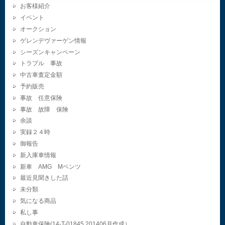
お客様紹介
イベント
オークション
ゲレンデヴァーゲン情報
シーズンキャンペーン
トラブル 事故
中古車査定金額
予約販売
事故 任意保険
事故 故障 保険
余談
実録２４時
御報告
新入庫車情報
新車 AMG Mベンツ
最近見聞きした話
未分類
気になる商品
私し事
自動車保険(14-T-01845.201406月作成）