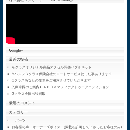
Google+
最近の投稿
Ｇクラスオリジナル商品アクセル調整ペダルキット
MベンツＧクラス保険会社のロードサービス使った事あります？
Gクラスあなたの愛車をご用意させていただきます
入庫車両のご案内Ｇ４００ｄマヌファクトゥーアエディション
Gクラス全国出張買取
最近のコメント
カテゴリー
パーツ
お客様の声 オーナーズボイス (掲載を許可して下さったお客様のみ)