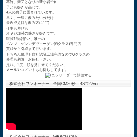
葛飾、柴又となりの新小岩^^)/
子ども好きが高じて、
4人の息子に囲まれています。
早く、一緒に飲みたい分だけ
最近控え目な飲み方に^^*)
仕事も遊びも
オヤジ加減の熱さが好きです。
環状7号線沿い、唯一の
ベンツ・ゲレンデヴァーゲン(Gクラス)専門店
買取から引取まで行います。
もちろん修理も自社認証工場完備なのでGクラスの
修理も勿論 お任せ下さい。
是非、1度、顔を見に来てください。
メールやコメントもお待ちしてます。
株式会社ワンオーナー 全国CM30秒 BSフジver.
株式会社ワンオーナー WEBCM30秒