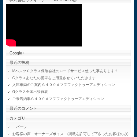
Google+
最近の投稿
MベンツＧクラス保険会社のロードサービス使った事あります？
Gクラスあなたの愛車をご用意させていただきます
入庫車両のご案内Ｇ４００ｄマヌファクトゥーアエディション
Gクラス全国出張買取
ご来店納車Ｇ４００ｄマヌファクトゥーアエディション
最近のコメント
カテゴリー
パーツ
お客様の声 オーナーズボイス (掲載を許可して下さったお客様のみ)