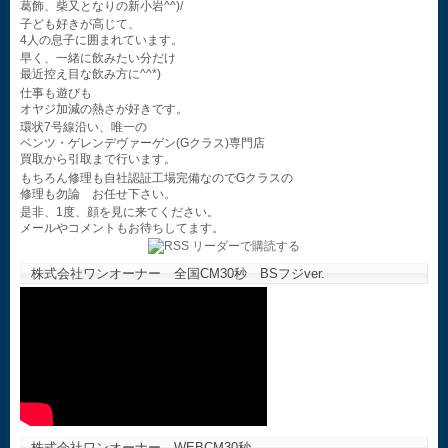
葛飾、柴又となりの新小岩^^)/
子ども好きが高じて、
4人の息子に囲まれています。
早く、一緒に飲みたい分だけ
最近控え目な飲み方に^^*)
仕事も遊びも
オヤジ加減の熱さが好きです。
環状7号線沿い、唯一の
ベンツ・ゲレンデヴァーゲン(Gクラス)専門店
買取から引取まで行います。
もちろん修理も自社認証工場完備なのでGクラスの
修理も勿論 お任せ下さい。
是非、1度、顔を見に来てください。
メールやコメントもお待ちしてます。
株式会社ワンオーナー 全国CM30秒 BSフジver.
株式会社ワンオーナー WEBCM30秒