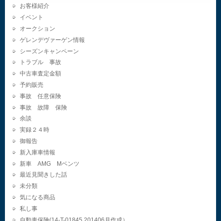
お客様紹介
イベント
オークション
ゲレンデヴァーゲン情報
シーズンキャンペーン
トラブル 事故
中古車査定金額
予約販売
事故 任意保険
事故 故障 保険
余談
実録２４時
御報告
新入庫車情報
新車 AMG Mベンツ
最近見聞きした話
未分類
気になる商品
私し事
自動車保険(14-T-01845.201406月作成）