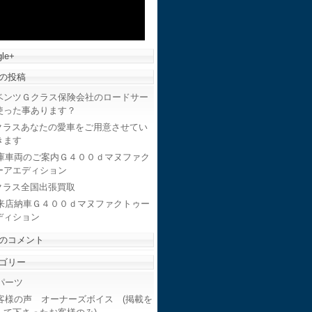
le+
の投稿
ベンツＧクラス保険会社のロードサー
使った事あります？
クラスあなたの愛車をご用意させてい
きます
庫車両のご案内Ｇ４００ｄマヌファク
ーアエディション
クラス全国出張買取
来店納車Ｇ４００ｄマヌファクトゥー
ディション
のコメント
ゴリー
ーツ
客様の声 オーナーズボイス (掲載を