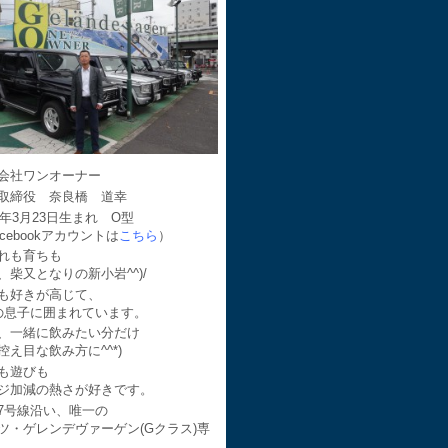
会社ワンオーナー
取締役 奈良橋 道幸
64年3月23日生まれ O型
acebookアカウントは
こちら
）
れも育ちも
、柴又となりの新小岩^^)/
も好きが高じて、
の息子に囲まれています。
、一緒に飲みたい分だけ
控え目な飲み方に^^*)
も遊びも
ジ加減の熱さが好きです。
7号線沿い、唯一の
ツ・ゲレンデヴァーゲン(Gクラス)専