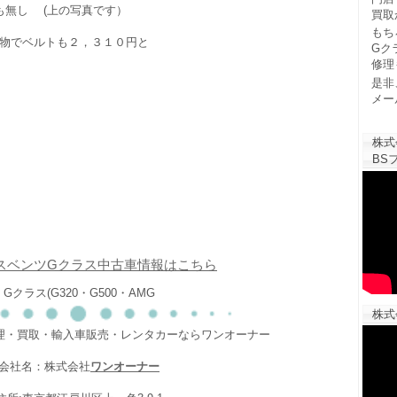
も無し (上の写真です）
買取
もち
物でベルトも２，３１０円と
Gク
修理
是非
メー
株式
BSフ
スベンツGクラス中古車情報はこちら
Gクラス(G320・G500・AMG
株式
修理・買取・輸入車販売・レンタカーならワンオーナー
会社名：株式会社
ワンオーナー