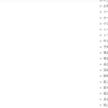
許可
お
イ
オ
ゲ
シ
ト
中
予
事
事
余
実
御
新
新
最
未
気