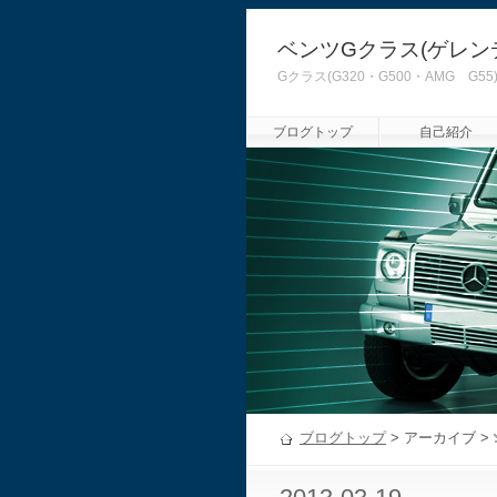
ベンツGクラス(ゲレン
Gクラス(G320・G500・AMG
ブログトップ
自己紹介
ブログトップ
> アーカイブ >