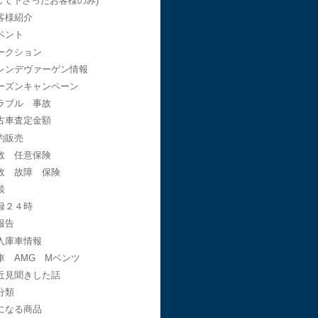
して下さったお客様のみ)
客様紹介
ベント
ークション
レンデヴァーゲン情報
ーズンキャンペーン
ラブル 事故
古車査定金額
約販売
故 任意保険
故 故障 保険
談
録２４時
報告
入庫車情報
車 AMG Mベンツ
近見聞きした話
分類
になる商品