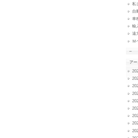
私
自動
車
輸
遠
Ｍ
–
アー
20
20
20
20
20
20
20
20
20