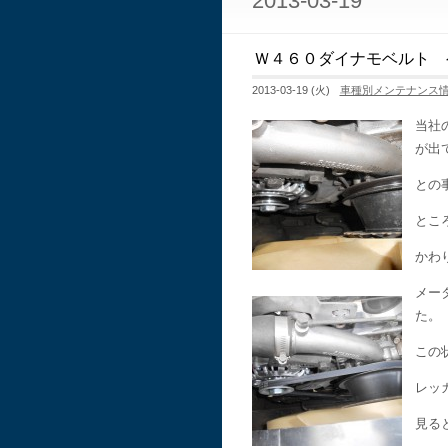
2013-03-19
Ｗ４６０ダイナモベルト 
2013-03-19 (火)
車種別メンテナンス
当社
が出
との
とこ
かわ
メー
た。
この
レッ
見る