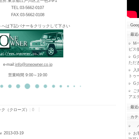
住所:東京都江戸川区上一色3-9-1
TEL:03-5662-0107
FAX:03-5662-0108
Goog
トへは下記バナーをクリックして下さい
最近
M
ビス
G
ただ
e-mail:
info@oneowner.co.jp
入
営業時間 9:00～19:00
トゥ
G
ご
アエ
最近
ック（クローズ）:
0
カテ
パ
2013-03-19
お