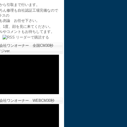
から引取まで行います。
ろん修理も自社認証工場完備なので
ラスの
も勿論 お任せ下さい。
、1度、顔を見に来てください。
ルやコメントもお待ちしてます。
会社ワンオーナー 全国CM30秒
ジver.
会社ワンオーナー WEBCM30秒