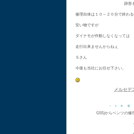
跡形
修理自体は１０～２０分で終わる
安い物ですが
ダイナモが作動しなくなっては
走行出来ませんからねぇ
Ｓさん
今後も当社にお任せ下さい。
メルセデ
G55)からベンツの