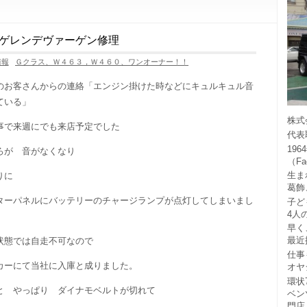
ゲレンデヴァーゲン修理
情報
Ｇクラス、Ｗ４６３，Ｗ４６０、ワンオーナー！！
のお客さんからの連絡「エンジン掛けた時などにキュルキュル音
ている」
株式
事で来週にでも来店予定でした
代表
19
ろが 音がなくなり
（F
生ま
りに
葛飾
ターパネルにバッテリーのチャージランプが点灯してしまいまし
子ど
4人
早く
最近
状態では自走不可なので
仕事
カーにて当社に入庫と成りました。
オヤ
環状
と やっぱり ダイナモベルトが切れて
ベン
門店