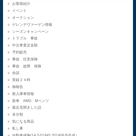
お客様紹介
イベント
オークション
ゲレンデヴァーゲン情報
シーズンキャンペーン
トラブル 事故
中古車査定金額
予約販売
事故 任意保険
事故 故障 保険
余談
実録２４時
御報告
新入庫車情報
新車 AMG Mベンツ
最近見聞きした話
未分類
気になる商品
私し事
自動車保険(14-T-01845.201406月作成）