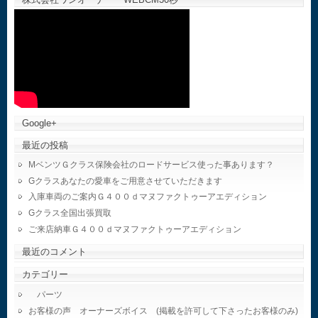
Google+
最近の投稿
MベンツＧクラス保険会社のロードサービス使った事あります？
Gクラスあなたの愛車をご用意させていただきます
入庫車両のご案内Ｇ４００ｄマヌファクトゥーアエディション
Gクラス全国出張買取
ご来店納車Ｇ４００ｄマヌファクトゥーアエディション
最近のコメント
カテゴリー
パーツ
お客様の声 オーナーズボイス (掲載を許可して下さったお客様のみ)