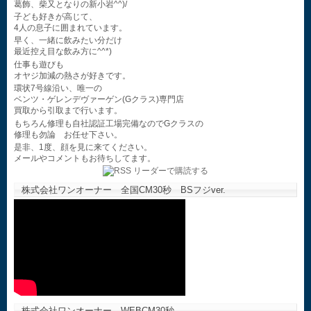
葛飾、柴又となりの新小岩^^)/
子ども好きが高じて、
4人の息子に囲まれています。
早く、一緒に飲みたい分だけ
最近控え目な飲み方に^^*)
仕事も遊びも
オヤジ加減の熱さが好きです。
環状7号線沿い、唯一の
ベンツ・ゲレンデヴァーゲン(Gクラス)専門店
買取から引取まで行います。
もちろん修理も自社認証工場完備なのでGクラスの
修理も勿論 お任せ下さい。
是非、1度、顔を見に来てください。
メールやコメントもお待ちしてます。
株式会社ワンオーナー 全国CM30秒 BSフジver.
株式会社ワンオーナー WEBCM30秒