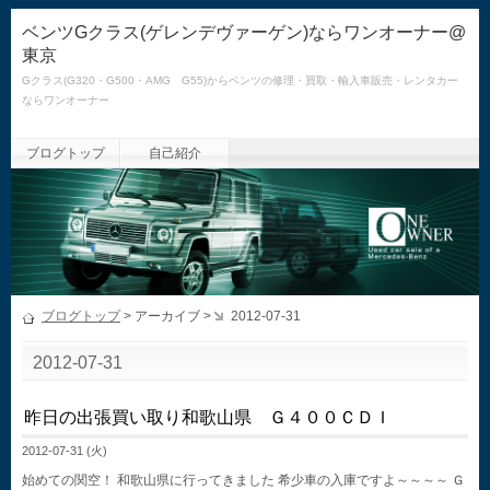
ベンツGクラス(ゲレンデヴァーゲン)ならワンオーナー@
東京
Gクラス(G320・G500・AMG G55)からベンツの修理・買取・輸入車販売・レンタカー
ならワンオーナー
ブログトップ
自己紹介
ブログトップ
> アーカイブ >
2012-07-31
2012-07-31
昨日の出張買い取り和歌山県 Ｇ４００ＣＤＩ
2012-07-31 (火)
始めての関空！ 和歌山県に行ってきました 希少車の入庫ですよ～～～～ Ｇ